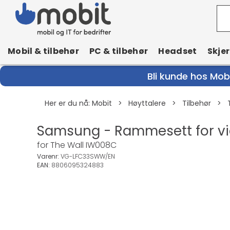
Mobil & tilbehør
PC & tilbehør
Headset
Skje
Bli kunde hos Mobi
Her er du nå:
Mobit
>
Høyttalere
>
Tilbehør
>
Samsung - Rammesett for vi
for The Wall IW008C
Varenr:
VG-LFC33SWW/EN
EAN:
8806095324883