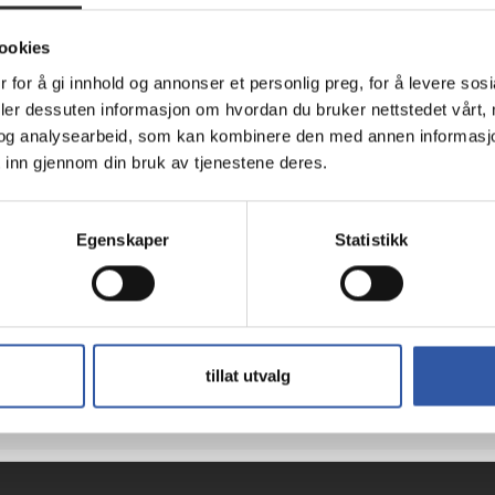
ookies
 for å gi innhold og annonser et personlig preg, for å levere sos
deler dessuten informasjon om hvordan du bruker nettstedet vårt,
og analysearbeid, som kan kombinere den med annen informasjon d
Teknisk info
 inn gjennom din bruk av tjenestene deres.
Egenskaper
Statistikk
 - 3x3 skap - for The Wall IW008C
tillat utvalg