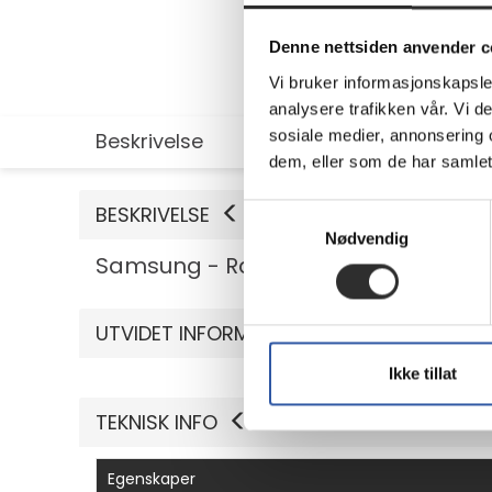
Denne nettsiden anvender c
Vi bruker informasjonskapsler
analysere trafikken vår. Vi 
sosiale medier, annonsering 
Beskrivelse
Utvidet informasjon
dem, eller som de har samlet
BESKRIVELSE
Samtykkevalg
Nødvendig
Samsung - Rammesett for videovegg
UTVIDET INFORMASJON
Ikke tillat
TEKNISK INFO
Egenskaper