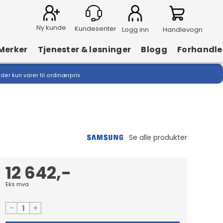
Ny kunde
Logg inn
Handlevogn
Merker
Tjenester & løsninger
Blogg
Forhandle
lder kun varer til ordinærpris
12 642,-
Eks mva
-
+