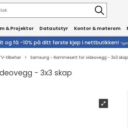
rm & Projektor
Datautstyr
Kontor & møterom
t og få -10% på ditt første kjøp i nettbutikken!
*gje
TV-tilbehør
>
Samsung - Rammesett for videovegg - 3x3 skap
deovegg - 3x3 skap