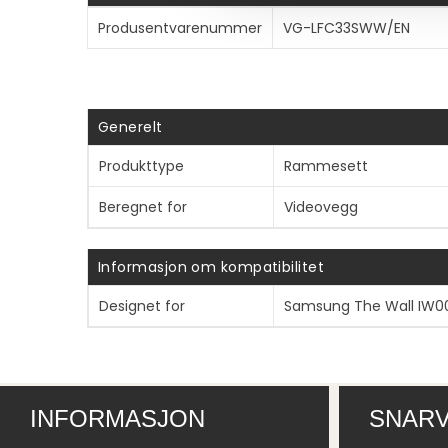
Produsentvarenummer
VG-LFC33SWW/EN
Generelt
Produkttype
Rammesett
Beregnet for
Videovegg
Informasjon om kompatibilitet
Designet for
Samsung The Wall IW
INFORMASJON
SNARV