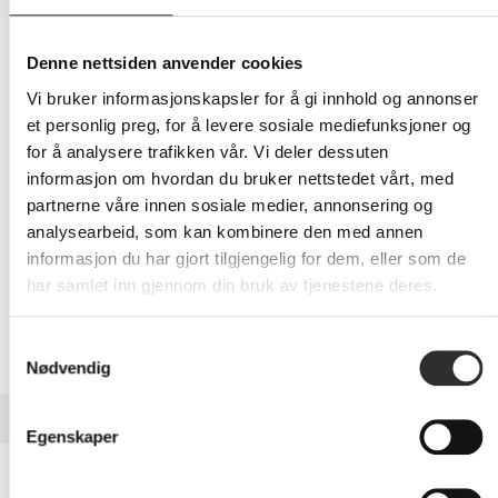
186,-
Eks mva
Denne nettsiden anvender cookies
-
+
Vi bruker informasjonskapsler for å gi innhold og annonser
et personlig preg, for å levere sosiale mediefunksjoner og
for å analysere trafikken vår. Vi deler dessuten
LEGG I HANDLEVOGN
informasjon om hvordan du bruker nettstedet vårt, med
partnerne våre innen sosiale medier, annonsering og
analysearbeid, som kan kombinere den med annen
informasjon du har gjort tilgjengelig for dem, eller som de
Nettlager:
100+
har samlet inn gjennom din bruk av tjenestene deres.
Samtykkevalg
Nødvendig
BESKRIVELSE
Egenskaper
Screenor - Skjermbeskyttelse for
mobiltelefon - glass - svart - for Apple iPhone 16 Pro Max