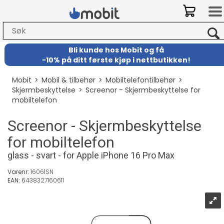
Bli kunde hos Mobit
og
få
-
10% på ditt første kjøp i nettbutikken!
Mobit
>
Mobil & tilbehør
>
Mobiltelefontilbehør
>
Skjermbeskyttelse
>
Screenor - Skjermbeskyttelse for
mobiltelefon
Screenor - Skjermbeskyttelse
for mobiltelefon
glass - svart - for Apple iPhone 16 Pro Max
Varenr:
16061SN
EAN:
6438327160611