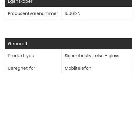
Egenskaper
Vis mer
Produsentvarenummer
16061SN
Generelt
Produkttype
Skjermbeskyttelse - glass
Beregnet for
Mobiltelefon
Beskyttelse
Ripebestandig, får ikke
fingeravtrykk, støtbestandig
Pakkeinnhold
Skjermbeskyttelse,
rensekluter, skrapekort,
posisjoneringsetikett,
støvfjerneklebeetiketter
Produktmateriale
Herdet glass (11 H)