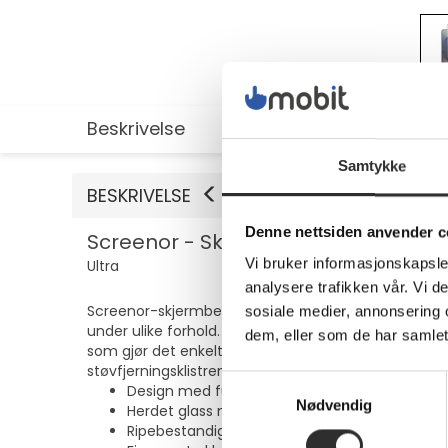
Beskrivelse
Utvidet informasjon
Samtykke
BESKRIVELSE
Denne nettsiden anvender c
Screenor - Skjermbeskyttelse for mo
Vi bruker informasjonskapsler
Ultra
analysere trafikken vår. Vi 
Screenor-skjermbeskyttelsen med full dekning fra ALLi
sosiale medier, annonsering 
under ulike forhold. Denne beskyttelsen er laget a
dem, eller som de har samlet
som gjør det enkelt å holde skjermen ren og klar. P
støvfjerningsklistremerker for å sikre en problemfri i
Samtykkevalg
Design med full dekning for bedre skjermbesk
Nødvendig
Herdet glass med hardhet på 11H
Ripebestandig og støtsikker