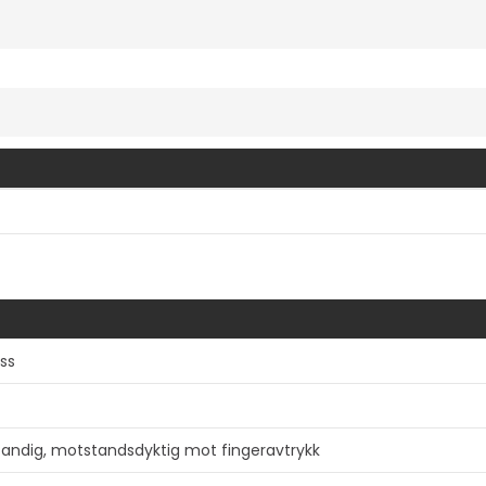
Vis mer
ss
tandig, motstandsdyktig mot fingeravtrykk