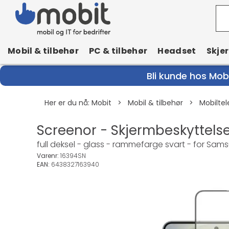
Mobil & tilbehør
PC & tilbehør
Headset
Skje
Bli kunde hos Mobi
Her er du nå:
Mobit
>
Mobil & tilbehør
>
Mobiltel
Screenor - Skjermbeskyttelse
full deksel - glass - rammefarge svart - for Sam
Varenr:
16394SN
EAN:
6438327163940