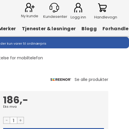
Ny kunde
Logg inn
Handlevogn
Merker
Tjenester & løsninger
Blogg
Forhandle
lder kun varer til ordinærpris
else for mobiltelefon
186,-
Eks mva
-
+