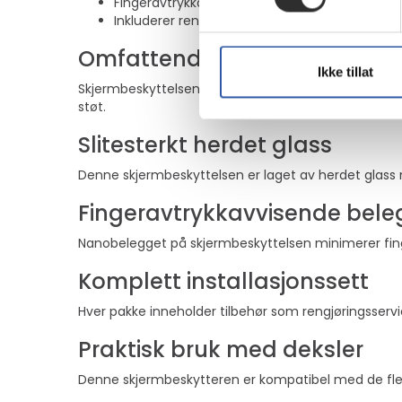
Fingeravtrykkavvisende nanobelegg
Inkluderer rengjøringsservietter og installasjon
Omfattende beskyttelse
Ikke tillat
Skjermbeskyttelsens design med full dekning sikrer 
støt.
Slitesterkt herdet glass
Denne skjermbeskyttelsen er laget av herdet glass med
Fingeravtrykkavvisende bele
Nanobelegget på skjermbeskyttelsen minimerer finge
Komplett installasjonssett
Hver pakke inneholder tilbehør som rengjøringsservie
Praktisk bruk med deksler
Denne skjermbeskytteren er kompatibel med de flest