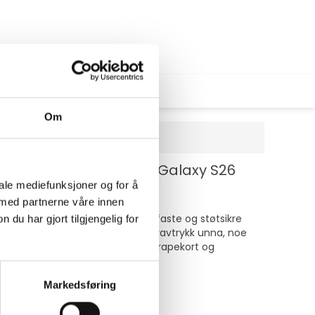
Om
ge svart - for Samsung Galaxy S26
iale mediefunksjoner og for å
 med partnerne våre innen
r, slik at skjermene forblir ripefaste og støtsikre
u har gjort tilgjengelig for
r et nanobelegg som holder fingeravtrykk unna, noe
osisjoneringsklistremerker, et skrapekort og
og effektivitet.
Markedsføring