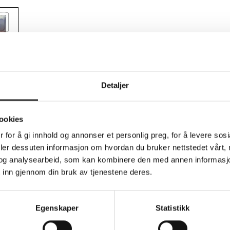
Teknisk info
Detaljer
ookies
biltelefon - full deksel - glass - rammefar
 for å gi innhold og annonser et personlig preg, for å levere sos
deler dessuten informasjon om hvordan du bruker nettstedet vårt,
t Oy er utviklet for å gi omfattende beskyttelse til mobiltelefone
og analysearbeid, som kan kombinere den med annen informasjon d
v herdet glass av høy kvalitet med en hardhetsgrad på 11H og ha
 inn gjennom din bruk av tjenestene deres.
akken inneholder nødvendige tilbehør som rengjøringsservietter, p
nstallasjon, slik at beskyttelsen fester seg perfekt for holdbarhet 
yttelse
Egenskaper
Statistikk