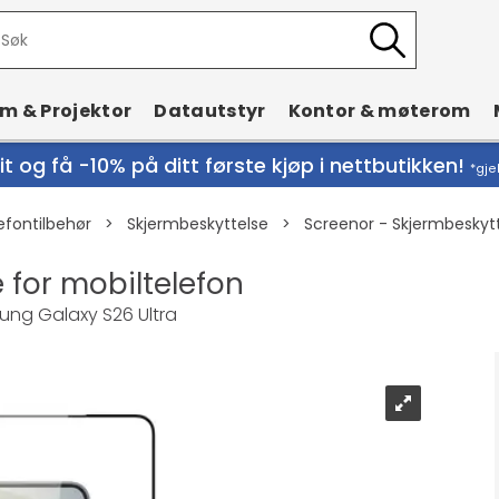
rm & Projektor
Datautstyr
Kontor & møterom
t og få -10% på ditt første kjøp i nettbutikken!
*gje
efontilbehør
>
Skjermbeskyttelse
>
Screenor - Skjermbeskytt
 for mobiltelefon
sung Galaxy S26 Ultra