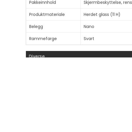
Pakkeinnhold
Skjermbeskyttelse, rens
Produktmateriale
Herdet glass (11 H)
Belegg
Nano
Rammefarge
Svart
Diverse
Egenskaper
Bruk med boks
Informasjon om kompatibilitet
Designet for
Samsung Galaxy S26 Ul
INFORMASJON
SNARV