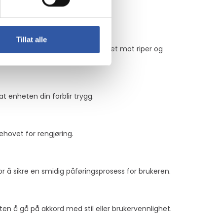
Tillat alle
nsiell skade, noe som gir trygghet mot riper og
at enheten din forblir trygg.
hovet for rengjøring.
or å sikre en smidig påføringsprosess for brukeren.
en å gå på akkord med stil eller brukervennlighet.