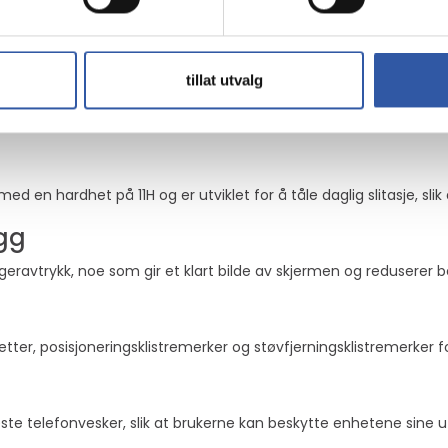
stilbehør
tillat utvalg
at alle kantene på mobiltelefonens skjerm er beskyttet mot pote
 en hardhet på 11H og er utviklet for å tåle daglig slitasje, slik 
gg
ravtrykk, noe som gir et klart bilde av skjermen og reduserer be
tter, posisjoneringsklistremerker og støvfjerningsklistremerker f
e telefonvesker, slik at brukerne kan beskytte enhetene sine ut