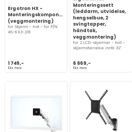
Monteringssett
Ergotron HX -
(leddarm, utvidelse,
Monteringskomponent
hengselbue, 2
(veggmontering)
svingtapper,
for Skjerm - hvit - for P/N:
håndtak,
45-693-216
veggmontering)
for 2 LCD-skjermer - hvit -
skjermstørrelse: inntil 32"
1 749,-
6 669,-
Eks mva
Eks mva