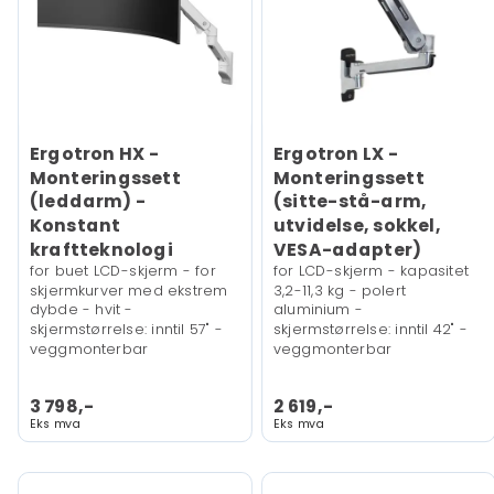
Ergotron HX -
Ergotron LX -
Monteringssett
Monteringssett
(leddarm) -
(sitte-stå-arm,
Konstant
utvidelse, sokkel,
kraftteknologi
VESA-adapter)
for buet LCD-skjerm - for
for LCD-skjerm - kapasitet
skjermkurver med ekstrem
3,2-11,3 kg - polert
dybde - hvit -
aluminium -
skjermstørrelse: inntil 57" -
skjermstørrelse: inntil 42" -
veggmonterbar
veggmonterbar
3 798,-
2 619,-
Eks mva
Eks mva