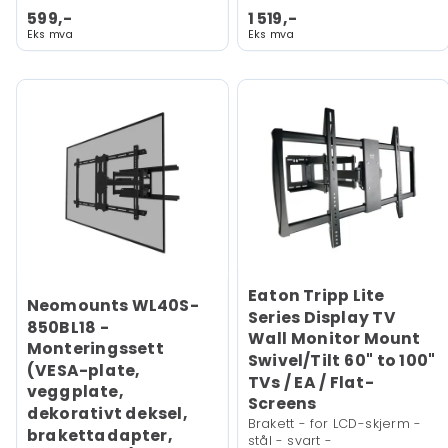
599,-
1 519,-
Eks mva
Eks mva
Eaton Tripp Lite
Neomounts WL40S-
Series Display TV
850BL18 -
Wall Monitor Mount
Monteringssett
Swivel/Tilt 60" to 100"
(VESA-plate,
TVs / EA / Flat-
veggplate,
Screens
dekorativt deksel,
Brakett - for LCD-skjerm -
brakettadapter,
stål - svart -