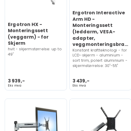
Ergotron Interactive
Arm HD -
Ergotron HX -
Monteringssett
Monteringssett
(leddarm, VESA-
(veggarm) - for
adapter,
Skjerm
veggmonteringsbrakett)
hvit - skjermstørrelse: up to
Konstant kraftteknologi - for
49"
LCD-skjerm - aluminium -
sort trim, polert aluminium -
skjermstørrelse: 30"-55"
3 939,-
3 439,-
Eks mva
Eks mva