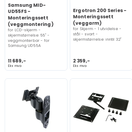
Samsung MID-
Ergotron 200 Series -
UD55FS -
Monteringssett
Monteringssett
(veggarm)
(veggmontering)
for Skjerm - 1 utvidelse -
for LCD-skjerm -
stål - svart -
skjermstørrelse: 55" -
skjermstørrelse: inntil 32"
veggmonterbar - for
Samsung UD55A
11 689,-
2 359,-
Eks mva
Eks mva