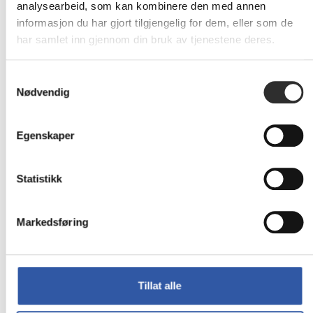
analysearbeid, som kan kombinere den med annen
informasjon du har gjort tilgjengelig for dem, eller som de
har samlet inn gjennom din bruk av tjenestene deres.
Samtykkevalg
Nødvendig
Neomounts WL35-
Egenskaper
Neomounts WL35-
550BL16 -
550BL12 -
Monteringssett
Monteringssett
(veggplate,
Statistikk
(veggplate,
brakettadapter)
brakettadapter)
for LCD-skjerm -
for LCD-skjerm
skjermstørrelse: 42"-86"
Markedsføring
419,-
769,-
Eks mva
Eks mva
Tillat alle