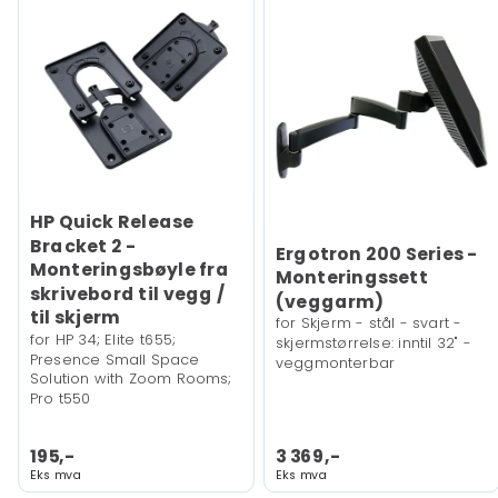
HP Quick Release
Bracket 2 -
Ergotron 200 Series -
Monteringsbøyle fra
Monteringssett
skrivebord til vegg /
(veggarm)
til skjerm
for Skjerm - stål - svart -
for HP 34; Elite t655;
skjermstørrelse: inntil 32" -
Presence Small Space
veggmonterbar
Solution with Zoom Rooms;
Pro t550
195,-
3 369,-
Eks mva
Eks mva