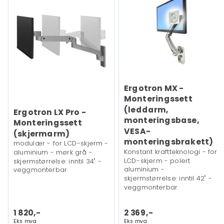
Ergotron MX -
Monteringssett
(leddarm,
Ergotron LX Pro -
monteringsbase,
Monteringssett
VESA-
(skjermarm)
monteringsbrakett)
modulær - for LCD-skjerm -
Konstant kraftteknologi - for
aluminium - mørk grå -
LCD-skjerm - polert
skjermstørrelse: inntil 34" -
aluminium -
veggmonterbar
skjermstørrelse: inntil 42" -
veggmonterbar
1 820,-
2 369,-
Eks mva
Eks mva