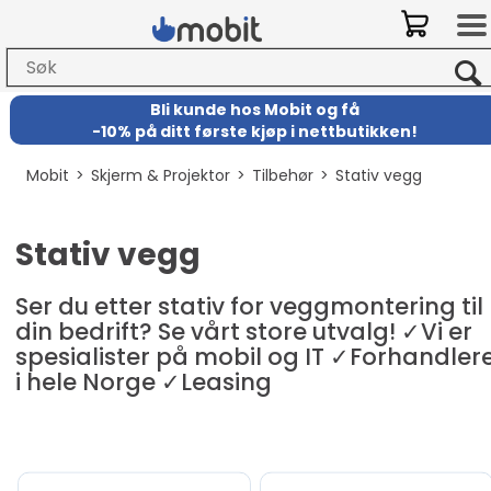
Bli kunde hos Mobit
og
få
-
10% på ditt første kjøp i nettbutikken!
Mobit
>
Skjerm & Projektor
>
Tilbehør
>
Stativ vegg
Stativ vegg
Ser du etter stativ for veggmontering til
din bedrift? Se vårt store utvalg! ✓Vi er
spesialister på mobil og IT ✓Forhandler
i hele Norge ✓Leasing