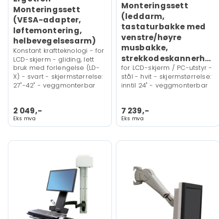
Monteringssett
Monteringssett
(leddarm,
(VESA-adapter,
tastaturbakke med
løftemontering,
venstre/høyre
helbevegelsesarm)
musbakke,
Konstant kraftteknologi - for
strekkodeskannerholder)
LCD-skjerm - gliding, lett
bruk med forlengelse (LD-
for LCD-skjerm / PC-utstyr -
X) - svart - skjermstørrelse:
stål - hvit - skjermstørrelse:
27"-42" - veggmonterbar
inntil 24" - veggmonterbar
2 049,-
7 239,-
Eks mva
Eks mva