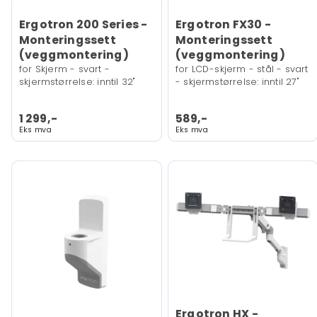
Ergotron 200 Series -
Ergotron FX30 -
Monteringssett
Monteringssett
(veggmontering)
(veggmontering)
for Skjerm - svart -
for LCD-skjerm - stål - svart
skjermstørrelse: inntil 32"
- skjermstørrelse: inntil 27"
1 299,-
589,-
Eks mva
Eks mva
Ergotron HX -