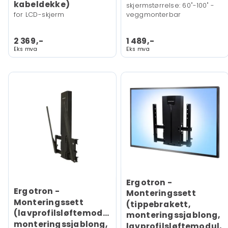
kabeldekke)
skjermstørrelse: 60"-100" -
for LCD-skjerm
veggmonterbar
2 369,-
1 489,-
Eks mva
Eks mva
Ergotron -
Ergotron -
Monteringssett
Monteringssett
(tippebrakett,
(lavprofilsløftemodul,
monteringssjablong,
monteringssjablong,
lavprofilsløftemodul,