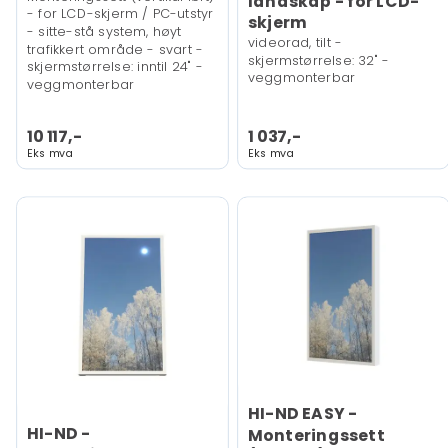
landskap - for LCD-
- for LCD-skjerm / PC-utstyr
skjerm
- sitte-stå system, høyt
videorad, tilt -
trafikkert område - svart -
skjermstørrelse: 32" -
skjermstørrelse: inntil 24" -
veggmonterbar
veggmonterbar
10 117,-
1 037,-
Eks mva
Eks mva
HI-ND EASY -
HI-ND -
Monteringssett