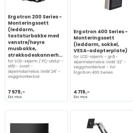
Ergotron 200 Series -
Monteringssett
(leddarm,
Ergotron 400 Series -
tastaturbakke med
Monteringssett
venstre/høyre
(leddarm, sokkel,
musbakke,
VESA-adapterplate)
strekkodeskannerholder)
for LCD-skjerm - grå -
for LCD-skjerm / PC-utstyr -
skjermstørrelse: inntil 32" -
stål - svart -
veggmonterbar - for
skjermstørrelse: inntil 24" -
Ergotron 400 Series
veggmonterbar
7 579,-
4 719,-
Eks mva
Eks mva