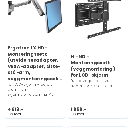
Ergotron LX HD -
Monteringssett
HI-ND -
(utvidelsesadapter,
Monteringssett
VESA-adapter, sitte-
(veggmontering) -
stå-arm,
for LCD-skjerm
veggmonteringssokkel)
full bevegelse - svart -
for LCD-skjerm - polert
skjermstørrelse: 37"-90"
aluminium -
skjermstørrelse: inntil 46"
4 619,-
1 969,-
Eks mva
Eks mva