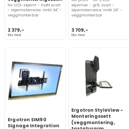
for LCD-skjerm - matt svart
skjermer - grå, svart -
- skjermstørrelse: inntil 34" -
skjermstørrelse: inntil 24" -
veggmonterbar
veggmonterbar
2 379,-
3 709,-
Eks mva
Eks mva
Ergotron StyleView -
Monteringssett
Ergotron SIM90
(veggmontering,
Signage Integration
tastaturarm,