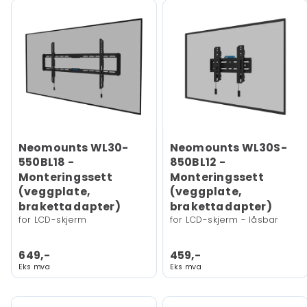
Neomounts WL30-
Neomounts WL30S-
550BL18 -
850BL12 -
Monteringssett
Monteringssett
(veggplate,
(veggplate,
brakettadapter)
brakettadapter)
for LCD-skjerm
for LCD-skjerm - låsbar
649,-
459,-
Eks mva
Eks mva