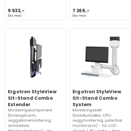
9 533,-
7 369,-
Eks mva
Eks mva
Ergotron StyleView
Ergotron StyleView
Sit-Stand Combo
Sit-Stand Combo
Extender
System
Monteringskomponent
Monteringssett
(forlengerarm,
(tastaturbakke, CPU-
veggskinnemontering,
veggmontering, justerbar
armdeksel,
monitorarm) - for LCD-
tilbehørsfastvare) - for
skjerm / PC-utstyr - liten