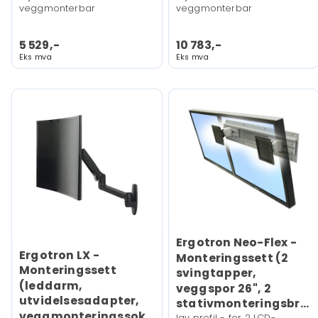
veggmonterbar
veggmonterbar
5 529,-
10 783,-
Eks mva
Eks mva
Ergotron Neo-Flex -
Ergotron LX -
Monteringssett (2
Monteringssett
svingtapper,
(leddarm,
veggspor 26", 2
utvidelsesadapter,
stativmonteringsbraketter)
veggmonteringssokkel)
lav profil - for 2 LCD-