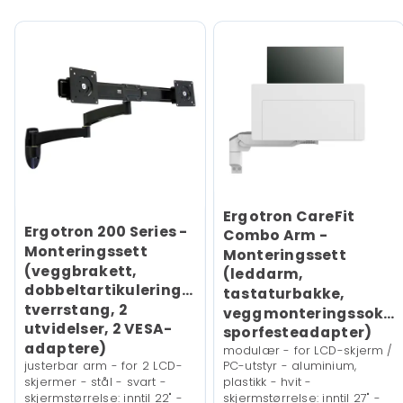
Ergotron CareFit
Ergotron 200 Series -
Combo Arm -
Monteringssett
Monteringssett
(veggbrakett,
(leddarm,
dobbeltartikuleringsarm,
tastaturbakke,
tverrstang, 2
veggmonteringssokkel
utvidelser, 2 VESA-
sporfesteadapter)
adaptere)
modulær - for LCD-skjerm /
justerbar arm - for 2 LCD-
PC-utstyr - aluminium,
skjermer - stål - svart -
plastikk - hvit -
skjermstørrelse: inntil 22" -
skjermstørrelse: inntil 27" -