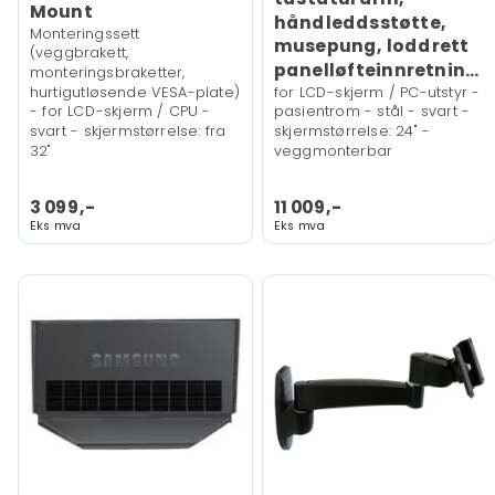
Mount
håndleddsstøtte,
Monteringssett
musepung, loddrett
(veggbrakett,
panelløfteinnretning)
monteringsbraketter,
hurtigutløsende VESA-plate)
for LCD-skjerm / PC-utstyr -
- for LCD-skjerm / CPU -
pasientrom - stål - svart -
svart - skjermstørrelse: fra
skjermstørrelse: 24" -
32"
veggmonterbar
3 099,-
11 009,-
Eks mva
Eks mva