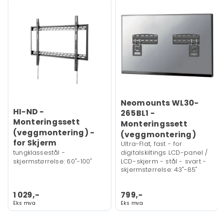
Neomounts WL30-
HI-ND -
265BL1 -
Monteringssett
Monteringssett
(veggmontering) -
(veggmontering)
for Skjerm
Ultra-Flat, fast - for
tungklassestål -
digitalskiltings LCD-panel /
skjermstørrelse: 60"-100"
LCD-skjerm - stål - svart -
skjermstørrelse: 43"-85"
1 029,-
799,-
Eks mva
Eks mva