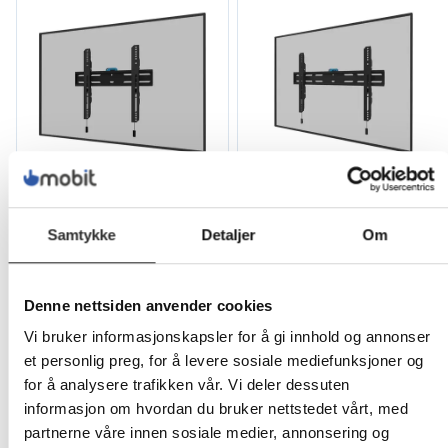
Neomounts WL30S-
Neomounts WL30S-
850BL14 -
850BL16 -
Samtykke
Detaljer
Om
Monteringssett
Monteringssett
(veggplate,
(veggplate,
brakettadapter)
brakettadapter)
Denne nettsiden anvender cookies
for LCD-skjerm - låsbar
for LCD-skjerm - låsbar
Vi bruker informasjonskapsler for å gi innhold og annonser
599,-
749,-
et personlig preg, for å levere sosiale mediefunksjoner og
Eks mva
Eks mva
for å analysere trafikken vår. Vi deler dessuten
informasjon om hvordan du bruker nettstedet vårt, med
partnerne våre innen sosiale medier, annonsering og