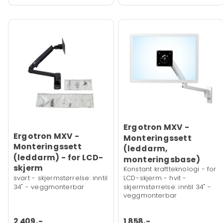
Ergotron MXV -
Ergotron MXV -
Monteringssett
Monteringssett
(leddarm,
(leddarm) - for LCD-
monteringsbase)
skjerm
Konstant kraftteknologi - for
svart - skjermstørrelse: inntil
LCD-skjerm - hvit -
34" - veggmonterbar
skjermstørrelse: inntil 34" -
veggmonterbar
2 409,-
1 858,-