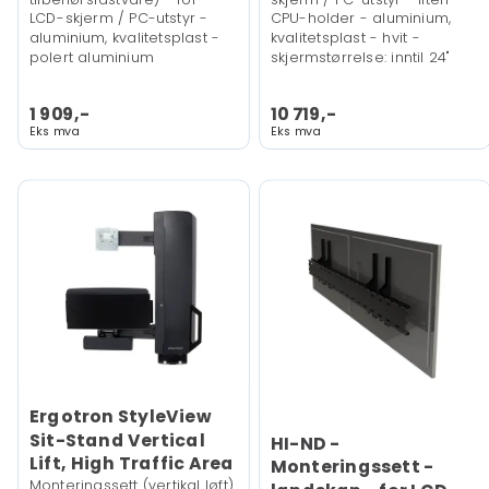
LCD-skjerm / PC-utstyr -
CPU-holder - aluminium,
aluminium, kvalitetsplast -
kvalitetsplast - hvit -
polert aluminium
skjermstørrelse: inntil 24"
1 909,-
10 719,-
Eks mva
Eks mva
Ergotron StyleView
Sit-Stand Vertical
HI-ND -
Lift, High Traffic Area
Monteringssett -
Monteringssett (vertikal løft)