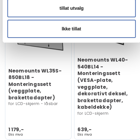
tillat utvalg
Ikke tillat
Neomounts WL40-
540BL14 -
Neomounts WL35S-
Monteringssett
850BL18 -
(VESA-plate,
Monteringssett
veggplate,
(veggplate,
dekorativt deksel,
brakettadapter)
brakettadapter,
for LCD-skjerm - låsbar
kabeldekke)
for LCD-skjerm
1 179,-
639,-
Eks mva
Eks mva