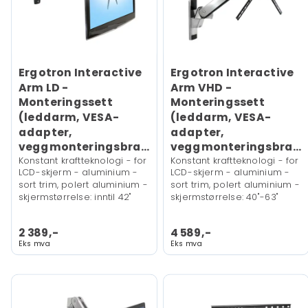
Ergotron Interactive
Ergotron Interactive
Arm LD -
Arm VHD -
Monteringssett
Monteringssett
(leddarm, VESA-
(leddarm, VESA-
adapter,
adapter,
veggmonteringsbrakett)
veggmonteringsbrakett)
Konstant kraftteknologi - for
Konstant kraftteknologi - for
LCD-skjerm - aluminium -
LCD-skjerm - aluminium -
sort trim, polert aluminium -
sort trim, polert aluminium -
skjermstørrelse: inntil 42"
skjermstørrelse: 40"-63"
2 389,-
4 589,-
Eks mva
Eks mva