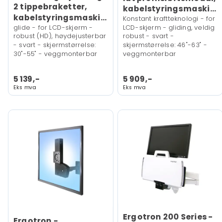
2 tippebraketter,
kabelstyringsmaskinvare)
kabelstyringsmaskinvare)
Konstant kraftteknologi - for
glide - for LCD-skjerm -
LCD-skjerm - gliding, veldig
robust (HD), høydejusterbar
robust - svart -
- svart - skjermstørrelse:
skjermstørrelse: 46"-63" -
30"-55" - veggmonterbar
veggmonterbar
5 139,-
5 909,-
Eks mva
Eks mva
Ergotron 200 Series -
Ergotron -