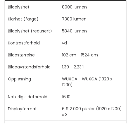
Bildelyshet
8000 lumen
Koble VPL-FHZ85 til en påslått datamaskin, og projektoren
slås på automatisk uten at du trenger å trykke på av/på-
Klarhet (farge)
7300 lumen
knappen.
Bildelyshet (redusert)
5840 lumen
Kontrastforhold
∞:1
Bildestørrelse
102 cm - 1524 cm
Bildeavstandsforhold
1.39 - 2.23:1
Oppløsning
WUXGA - WUXGA (1920 x
1200)
Naturlig sideforhold
16:10
Displayformat
6 912 000 piksler (1920 x 1200)
x 3
Maks synk-hastighet
93 Hz x 63 kHz