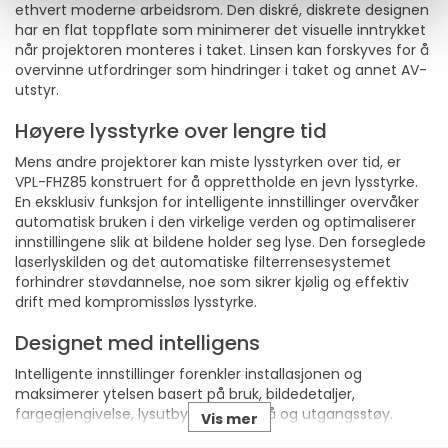
ethvert moderne arbeidsrom. Den diskré, diskrete designen
har en flat toppflate som minimerer det visuelle inntrykket
når projektoren monteres i taket. Linsen kan forskyves for å
overvinne utfordringer som hindringer i taket og annet AV-
utstyr.
Høyere lysstyrke over lengre tid
Mens andre projektorer kan miste lysstyrken over tid, er
VPL-FHZ85 konstruert for å opprettholde en jevn lysstyrke.
En eksklusiv funksjon for intelligente innstillinger overvåker
automatisk bruken i den virkelige verden og optimaliserer
innstillingene slik at bildene holder seg lyse. Den forseglede
laserlyskilden og det automatiske filterrensesystemet
forhindrer støvdannelse, noe som sikrer kjølig og effektiv
drift med kompromissløs lysstyrke.
Designet med intelligens
Intelligente innstillinger forenkler installasjonen og
maksimerer ytelsen basert på bruk, bildedetaljer,
fargegjengivelse, lysutbytte, kjølenivå og utgangsstøy.
Vis mer
Møte-/klasseromsfunksjonen styrer lasereffekten for å