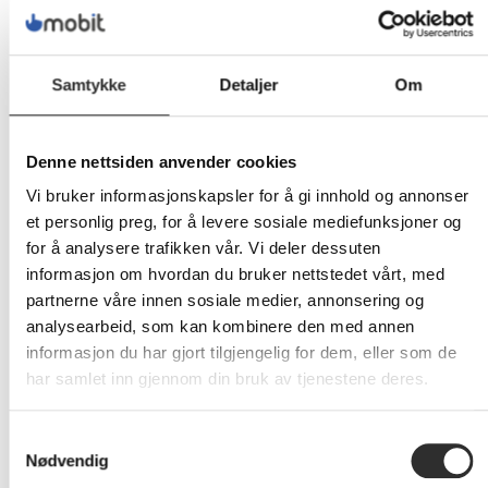
- 1080p - standardlinse - LAN
Disse kraftige, kompakte, lette og stilrene 3LCD-
laserprojektorene er fullspekket med de nyeste
Samtykke
Detaljer
Om
innovasjonene fra Sony og leverer gjennomgående rike,
lyse og fargerike bilder. Med allsidige installasjonsløsninger
og redusert vedlikehold er de ideelle for projeksjon i
mellomstore bedrifter, utdanningsinstitusjoner og
Denne nettsiden anvender cookies
offentlige miljøer.
Vi bruker informasjonskapsler for å gi innhold og annonser
Sterke, fyldige farger selv i sterkt opplyste rom
et personlig preg, for å levere sosiale mediefunksjoner og
Skarpe, effektfulle bilder
Sofistikert design og utmerket installasjonsfleksibilitet
for å analysere trafikken vår. Vi deler dessuten
Lysere i lengre tid
informasjon om hvordan du bruker nettstedet vårt, med
Designet med intelligens
partnerne våre innen sosiale medier, annonsering og
Problemfri rengjøring av filteret
analysearbeid, som kan kombinere den med annen
Kloning av data
informasjon du har gjort tilgjengelig for dem, eller som de
Automatisk valg av inngang
Automatisk påslåing
har samlet inn gjennom din bruk av tjenestene deres.
Sterke, fyldige farger selv i sterkt opplyste
Samtykkevalg
rom
Nødvendig
Selv kraftige projektorer kan ha problemer med utvaskede