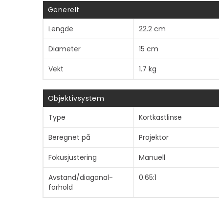
Generelt
Lengde
22.2 cm
Diameter
15 cm
Vekt
1.7 kg
Objektivsystem
Type
Kortkastlinse
Beregnet på
Projektor
Fokusjustering
Manuell
Avstand/diagonal-
0.65:1
forhold