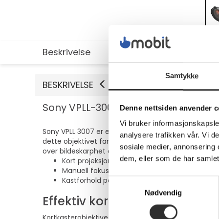
Beskrivelse
Utvidet informasjon
Samtykke
BESKRIVELSE
Sony VPLL-3007 - Kortkastlinse
Denne nettsiden anvender c
Vi bruker informasjonskapsler
Sony VPLL 3007 er et kortkasterobjektiv designet for
analysere trafikken vår. Vi 
dette objektivet fantastisk bildekvalitet selv i mind
sosiale medier, annonsering 
over bildeskarphet og klarhet, slik at hver presentasj
dem, eller som de har samlet
Kort projeksjonsavstand optimaliserer bildek
Manuell fokusjustering gir presis bildekontroll
Kastforhold på 0,65:1 forbedrer projeksjonens a
Samtykkevalg
Nødvendig
Effektiv kortdistanselinse
Kortkasterobjektivet minimerer avstanden mellom pro