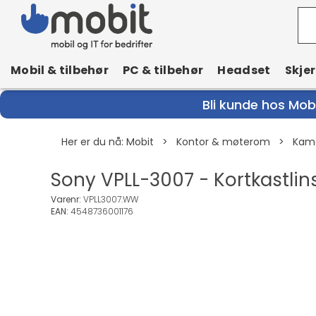
Mobil & tilbehør
PC & tilbehør
Headset
Skje
Bli kunde hos Mobi
Her er du nå:
Mobit
>
Kontor & møterom
>
Kam
Sony VPLL-3007 - Kortkastlin
Varenr:
VPLL3007.WW
EAN:
4548736001176