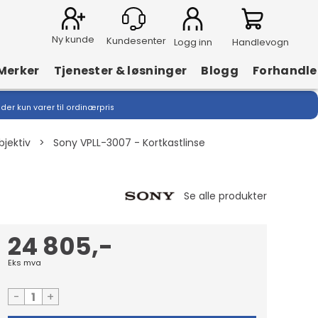
Ny kunde
Logg inn
Handlevogn
Merker
Tjenester & løsninger
Blogg
Forhandle
lder kun varer til ordinærpris
jektiv
>
Sony VPLL-3007 - Kortkastlinse
24 805,-
Eks mva
-
+