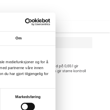
Om
iale mediefunksjoner og for å
ptiske system. Med et kastforhold på 0,65:1 gir
 med partnerne våre innen
r. Den manuelle fokusjusteringen gir større kontroll
u har gjort tilgjengelig for
Markedsføring
e opp projeksjonsmiljøet.