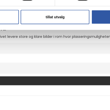
tillat utvalg
å finjustere bildeskarpheten etter behov, noe som forbedrer den
old
ivet levere store og klare bilder i rom hvor plasseringsmulighet