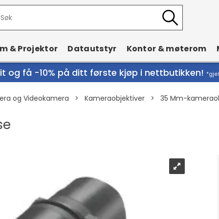
rm & Projektor
Datautstyr
Kontor & møterom
t og få -10% på ditt første kjøp i nettbutikken!
*gje
era og Videokamera
>
Kameraobjektiver
>
35 Mm-kameraob
se