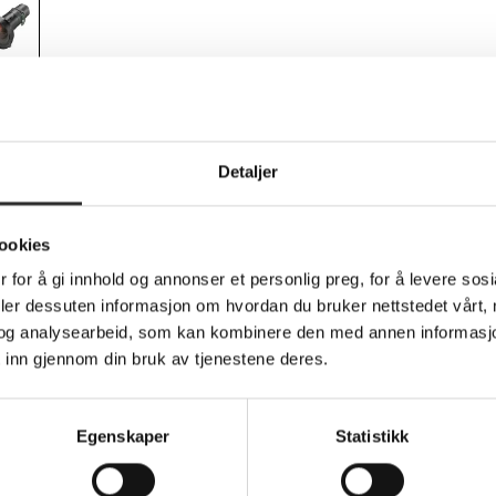
Teknisk info
Detaljer
ookies
 for å gi innhold og annonser et personlig preg, for å levere sos
 projektorer, som forbedrer seeropplevelsen med sitt effektive o
deler dessuten informasjon om hvordan du bruker nettstedet vårt,
re rom, noe som gjør det ideelt for en rekke forskjellige omgivelse
og analysearbeid, som kan kombinere den med annen informasjon d
on eller filmkveld blir visuelt engasjerende.
 inn gjennom din bruk av tjenestene deres.
larheten i begrensede rom
llsidighet
Egenskaper
Statistikk
jektoren og skjermen, noe som gir fleksibilitet når du skal sett