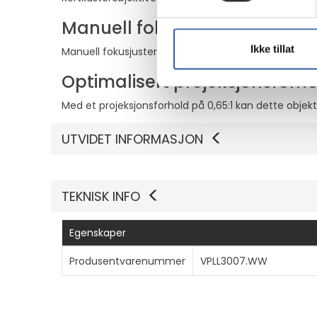
Manuell fokusjustering
Ikke tillat
Manuell fokusjustering gjør det mulig for brukerne 
Optimalisert projeksjonsforh
Med et projeksjonsforhold på 0,65:1 kan dette objekt
UTVIDET INFORMASJON
TEKNISK INFO
Egenskaper
Produsentvarenummer
VPLL3007.WW