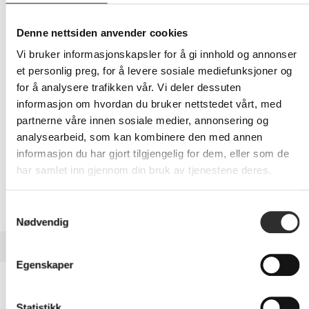
25 535,-
Eks mva
Denne nettsiden anvender cookies
-
+
Vi bruker informasjonskapsler for å gi innhold og annonser
et personlig preg, for å levere sosiale mediefunksjoner og
LEGG I HANDLEVOGN
for å analysere trafikken vår. Vi deler dessuten
informasjon om hvordan du bruker nettstedet vårt, med
partnerne våre innen sosiale medier, annonsering og
analysearbeid, som kan kombinere den med annen
Nettlager: Ikke på lager (estimert
16
dager)
informasjon du har gjort tilgjengelig for dem, eller som de
har samlet inn gjennom din bruk av tjenestene deres.
Samtykkevalg
Nødvendig
BESKRIVELSE
Egenskaper
Sony VPLL-Z3010 - Kortkast zoomobjektiv
- f/1.75-2.1
Statistikk