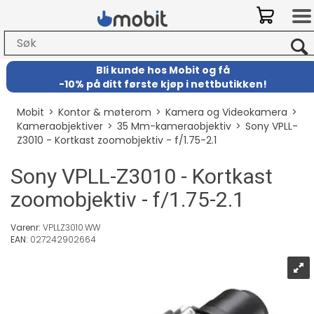
Bli kunde hos Mobit
og
få
-
10% på ditt første kjøp i nettbutikken!
Mobit
>
Kontor & møterom
>
Kamera og Videokamera
>
Kameraobjektiver
>
35 Mm-kameraobjektiv
>
Sony VPLL-
Z3010 - Kortkast zoomobjektiv - f/1.75-2.1
Sony VPLL-Z3010 - Kortkast
zoomobjektiv - f/1.75-2.1
Varenr:
VPLLZ3010.WW
EAN:
027242902664