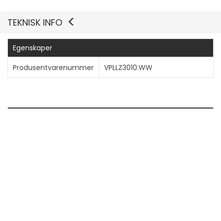
TEKNISK INFO
Egenskaper
Produsentvarenummer
VPLLZ3010.WW
Generelt
Diameter
22.7 cm
Bredde
15 cm
Høyde
15 cm
Vekt
2 kg