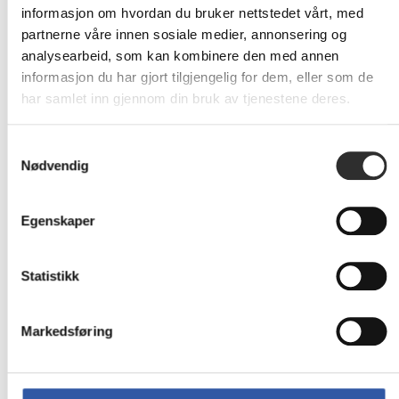
Enhetstype
Hub - 7 porter
informasjon om hvordan du bruker nettstedet vårt, med
partnerne våre innen sosiale medier, annonsering og
Utførelse
Stasjonær
analysearbeid, som kan kombinere den med annen
informasjon du har gjort tilgjengelig for dem, eller som de
Undertype
USB
har samlet inn gjennom din bruk av tjenestene deres.
Porter
7 x SuperSpeed USB 3.0
Samtykkevalg
Tilpassede standarder
USB 1.1, USB 2.0, USB 3.0
Nødvendig
Statusindikatorer
Strøm
Egenskaper
Ekspansjon / Tilkoplinger
Statistikk
Grensesnitt
7 x USB 3.0 Type A
1 x USB 3.0 Type B
Markedsføring
Strømforsyning
Strømenhet
Ekstern strømadapter