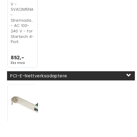
V -
SVA12M5NA
-
Strømadapter
- AC 100-
240 V - for
Startech 4-
Port
852,-
Eks mva
PCI-E-Nettverksadaptere