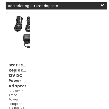
Batterier og Strømadaptere
StarTech
Replacement
12V DC
Power
Adapter
12 Volts 5
Amps -
Power
adapter -
AC 100-240