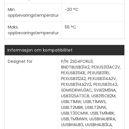
Min.
-20 °C
oppbevaringstemperatur
Maks.
56 °C
oppbevaringstemperatur
Informasjon om kompatibilitet
Designet for
P/N: 2SD4FCRU3,
BNDTBUSB3142, PEXUS313AC2V,
PEXUSB311A1E, PEXUSB311EI,
PEXUSB312A2, PEXUSB314A2V,
PEXUSB314A2V2, PEXUSB3S42,
SDMSDRWU3AC, SVA12M5NA,
USB312SAT3CB, USB315CB2M,
USBLT1MW, USBLT1MWS,
USBLT2MBR, USBLT2MW,
USBLT30CMW, USBLTM1MBK,
USBLTM1MWH, UUSBHAUB1RA,
UUSBHAUB3, UUSBHAUB3LA,