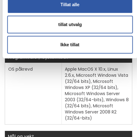
Tillat alle
Diverse
tillat utvalg
Farge
Svart
Tilpassede standarder
Plug and Play, FCC, RoHS
Ikke tillat
Programvare / Systemkrav
OS påkrevd
Apple MacOS X 10.x, Linux
2.6.x, Microsoft Windows Vista
(32/64 bits), Microsoft
Windows XP (32/64 bits),
Microsoft Windows Server
2003 (32/64-bits), Windows 8
(32/64 bits), Microsoft
Windows Server 2008 R2
(32/64-bits)
Vis mer
Mål og vekt