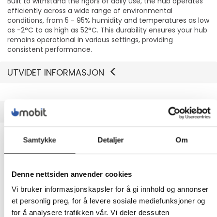
Built to withstand the rigors of daily use, the hub operates
efficiently across a wide range of environmental
conditions, from 5 - 95% humidity and temperatures as low
as -2°C to as high as 52°C. This durability ensures your hub
remains operational in various settings, providing
consistent performance.
UTVIDET INFORMASJON
TEKNISK INFO
Egenskaper
Samtykke
Detaljer
Om
Produsentvarenummer
ST7300USB3B
Denne nettsiden anvender cookies
Vi bruker informasjonskapsler for å gi innhold og annonser
et personlig preg, for å levere sosiale mediefunksjoner og
Generelt
for å analysere trafikken vår. Vi deler dessuten