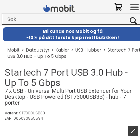
Bli kunde hos Mobit
og
få
-
10% på ditt første kjøp i nettbutikken!
Mobit
>
Datautstyr
>
Kabler
>
USB-Hubber
>
Startech 7 Por
USB 3.0 Hub - Up To 5 Gbps
Startech 7 Port USB 3.0 Hub -
Up To 5 Gbps
7 x USB - Universal Multi Port USB Extender for Your
Desktop - USB Powered (ST7300USB3B) - hub - 7
porter
Varenr:
ST7300USB3B
EAN:
065030855594