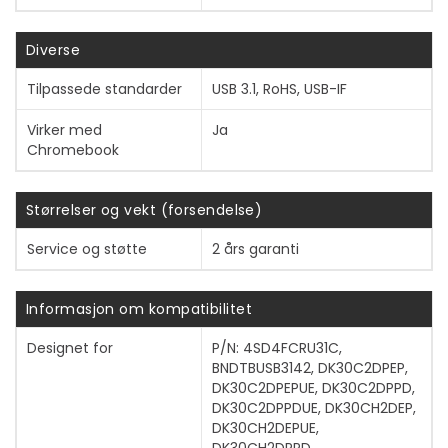
Diverse
Tilpassede standarder
USB 3.1, RoHS, USB-IF
Virker med
Ja
Vis mer
Chromebook
Størrelser og vekt (forsendelse)
Service og støtte
2 års garanti
Informasjon om kompatibilitet
Designet for
P/N: 4SD4FCRU31C,
BNDTBUSB3142, DK30C2DPEP,
DK30C2DPEPUE, DK30C2DPPD,
DK30C2DPPDUE, DK30CH2DEP,
DK30CH2DEPUE,