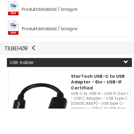
Produktdatablad / brosjyre
Vis mer
Produktdatablad / brosjyre
Vis mer
TILBEHØR
USB-Kabler
StarTech USB-C to USB
Adapter - 6in - USB-IF
Certified
USB-C to USB-A - USB 3.1 Gen 1
- USB C Adapter - USB Type C
(USB31CAADP) - USB type C-
adapter - USB-C til USB-type
A - 15.2 cm
På
135,-
nettlager
Eks mva