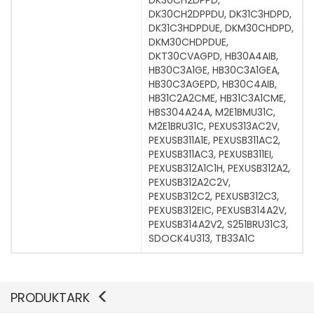
DK30CH2DPPD,
DK30CH2DPPDU, DK31C3HDPD,
DK31C3HDPDUE, DKM30CHDPD,
DKM30CHDPDUE,
DKT30CVAGPD, HB30A4AIB,
HB30C3A1GE, HB30C3A1GEA,
HB30C3AGEPD, HB30C4AIB,
HB31C2A2CME, HB31C3A1CME,
HBS304A24A, M2E1BMU31C,
M2E1BRU31C, PEXUS313AC2V,
PEXUSB311A1E, PEXUSB311AC2,
PEXUSB311AC3, PEXUSB311EI,
PEXUSB312A1C1H, PEXUSB312A2,
PEXUSB312A2C2V,
PEXUSB312C2, PEXUSB312C3,
PEXUSB312EIC, PEXUSB314A2V,
PEXUSB314A2V2, S251BRU31C3,
SDOCK4U313, TB33A1C
PRODUKTARK