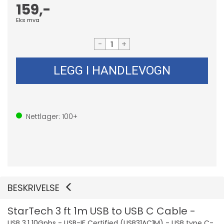
159,-
Eks mva
-
+
LEGG I HANDLEVOGN
Nettlager:
100+
BESKRIVELSE
StarTech 3 ft 1m USB to USB C Cable -
USB 3.1 10Gpbs - USB-IF Certified (USB31AC1M) - USB type C-