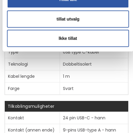
Produsentvarenummer
USB31AC1M
tillat utvalg
Ikke tillat
Generelt
Type
USB type C-kabel
Teknologi
Dobbeltisolert
Kabel lengde
1 m
Farge
Svart
Tilkoblingsmuligheter
Kontakt
24 pin USB-C - hann
Kontakt (annen ende)
9-pins USB-type A - hann