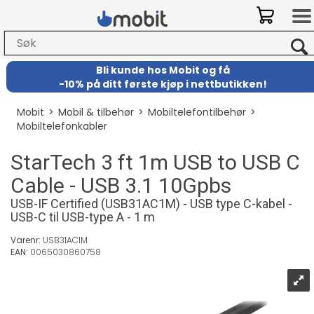
Bli kunde hos Mobit
og
få
-
10% på ditt første kjøp i nettbutikken!
Mobit
>
Mobil & tilbehør
>
Mobiltelefontilbehør
>
Mobiltelefonkabler
StarTech 3 ft 1m USB to USB C
Cable - USB 3.1 10Gpbs
USB-IF Certified (USB31AC1M) - USB type C-kabel -
USB-C til USB-type A - 1 m
Varenr:
USB31AC1M
EAN:
0065030860758