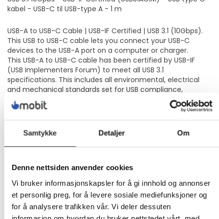
kabel - USB-C til USB-type A - 1 m
USB-A to USB-C Cable | USB-IF Certified | USB 3.1 (10Gbps).
This USB to USB-C cable lets you connect your USB-C
devices to the USB-A port on a computer or charger.
This USB-A to USB-C cable has been certified by USB-IF
(USB Implementers Forum) to meet all USB 3.1
specifications. This includes all environmental, electrical
and mechanical standards set for USB compliance,
ensuring a high-quality, reliable cable for all of your USB-C
devices.
Move large files or transfer movies in seconds with this USB
3.1 cable that supports data transfer speeds of up to
Samtykke
Detaljer
Om
10Gbps when connected to a host computer that supports
10Gbps..That's twice the speed of USB 3.0 and 20x faster
than USB 2.0.
StarTech.com offers PCIe cards with 10Gbps USB-A ports.
Denne nettsiden anvender cookies
StarTech.com also offers a Thunderbolt 3 controller
Vi bruker informasjonskapsler for å gi innhold og annonser
adapter for adding 10Gbps ports to your Thunderbolt 3
et personlig preg, for å levere sosiale mediefunksjoner og
laptop.
The USB to USB-C cable is perfect for people on the move
for å analysere trafikken vår. Vi deler dessuten
- you can charge your device from anywhere.
informasjon om hvordan du bruker nettstedet vårt, med