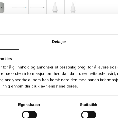
Teknisk info
Detaljer
iddel - hvit - for Apple 10.2-inch iPad; 10.5-inc
ookies
 for å gi innhold og annonser et personlig preg, for å levere sos
deler dessuten informasjon om hvordan du bruker nettstedet vårt,
obial Active Stylus for iPad. The durable POM tip provides a natur
og analysearbeid, som kan kombinere den med annen informasjon d
 inn gjennom din bruk av tjenestene deres.
 can rest your hand naturally on the screen and write as smoothl
onnection to function. Simply touch the stylus to activate - or le
DefenseGuard Antimicrobial Protection, an infused protective fini
Egenskaper
Statistikk
 iPad.