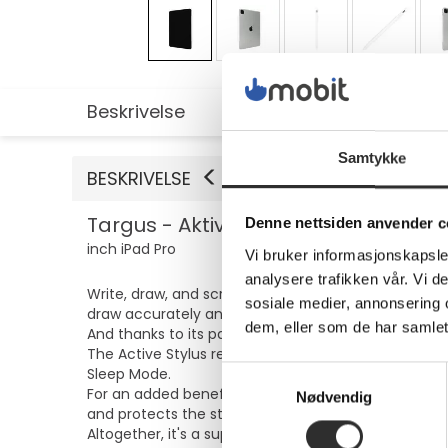
Beskrivelse
Utvidet informasjon
Samtykke
BESKRIVELSE
Targus - Aktiv stift - antimikrobielt m
Denne nettsiden anvender c
inch iPad Pro
Vi bruker informasjonskapsler
analysere trafikken vår. Vi 
Write, draw, and scroll with ease using the Antimicr
sosiale medier, annonsering 
draw accurately and comfortably.
dem, eller som de har samlet
And thanks to its palm rejection functionality, you
The Active Stylus requires no drivers or Bluetooth c
Sleep Mode.
Samtykkevalg
For an added benefit, this stylus features Targus' 
Nødvendig
and protects the stylus.
Altogether, it's a superior choice for protecting your