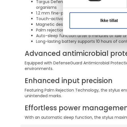
Targus DefenseGuard Antimicrobial Protection
organisms
1.2 mm fine-point POM tip, provides pixel preci
Touch-activated - no driver or Bluetooth co
Ikke tillat
Magnetic design makes it easy to store
Palm rejection allows you to rest your palm o
Auto-sleep function after 5 minutes of idle t
Long-lasting battery supports 10 hours of co
Advanced antimicrobial prot
Equipped with DefenseGuard Antimicrobial Protection,
environments.
Enhanced input precision
Featuring Palm Rejection Technology, the stylus ens
unintended marks.
Effortless power manageme
With an automatic sleep function, the stylus maximiz