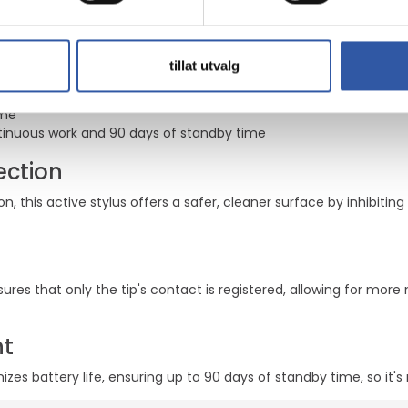
 creates a cleaner surface and works continuously to protect t
sion with tilt shading
nnection needed
tillat utvalg
n the screen without causing interference
ime
ntinuous work and 90 days of standby time
ection
 this active stylus offers a safer, cleaner surface by inhibiting
ures that only the tip's contact is registered, allowing for more
nt
es battery life, ensuring up to 90 days of standby time, so it's 