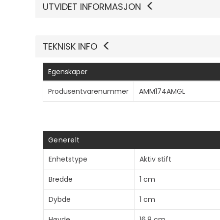
UTVIDET INFORMASJON
TEKNISK INFO
Egenskaper
Produsentvarenummer
AMM174AMGL
Generelt
Enhetstype
Aktiv stift
Bredde
1 cm
Dybde
1 cm
Høyde
16.8 cm