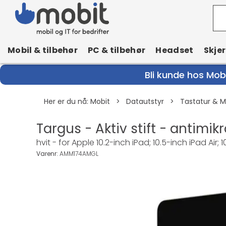
Mobil & tilbehør
PC & tilbehør
Headset
Skje
Bli kunde hos Mobi
Her er du nå:
Mobit
>
Datautstyr
>
Tastatur & 
Targus - Aktiv stift - antimik
hvit - for Apple 10.2-inch iPad; 10.5-inch iPad Air; 
Varenr:
AMM174AMGL