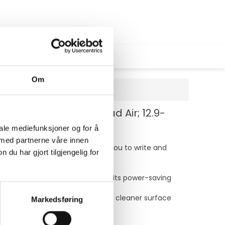
Om
h iPad Air; 10.9-inch iPad Air; 12.9-
iale mediefunksjoner og for å
 med partnerne våre innen
al pen-like experience, allowing you to write and
u har gjort tilgjengelig for
y as you would on paper.
ave idle for 5 minutes to trigger its power-saving
sh to the material that creates a cleaner surface
Markedsføring