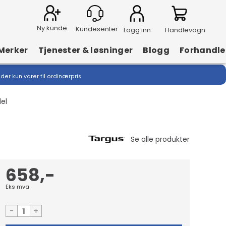
Ny kunde
Logg inn
Handlevogn
Merker
Tjenester & løsninger
Blogg
Forhandle
lder kun varer til ordinærpris
del
658,-
Eks mva
-
+