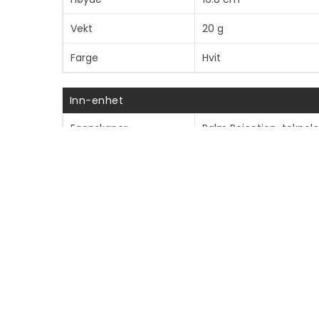
Vekt
20 g
Farge
Hvit
Inn-enhet
Egenskaper
Palm Rejection-teknolo
Diverse
Tilleggsutstyr inkludert
USB-C ladekabel, reser
Batteri
Levetid (inntil)
10 time(r)
Beredskapstid
90 dager