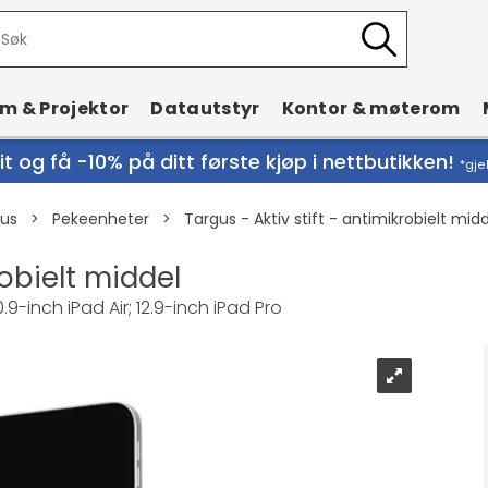
rm & Projektor
Datautstyr
Kontor & møterom
t og få -10% på ditt første kjøp i nettbutikken!
*gje
Mus
>
Pekeenheter
>
Targus - Aktiv stift - antimikrobielt mid
robielt middel
10.9-inch iPad Air; 12.9-inch iPad Pro