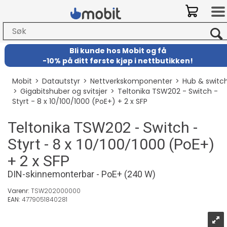
Bli kunde hos Mobit
og
få
-
10% på ditt første kjøp i nettbutikken!
Mobit
>
Datautstyr
>
Nettverkskomponenter
>
Hub & switc
>
Gigabitshuber og svitsjer
>
Teltonika TSW202 - Switch -
Styrt - 8 x 10/100/1000 (PoE+) + 2 x SFP
Teltonika TSW202 - Switch -
Styrt - 8 x 10/100/1000 (PoE+)
+ 2 x SFP
DIN-skinnemonterbar - PoE+ (240 W)
Varenr:
TSW202000000
EAN:
4779051840281