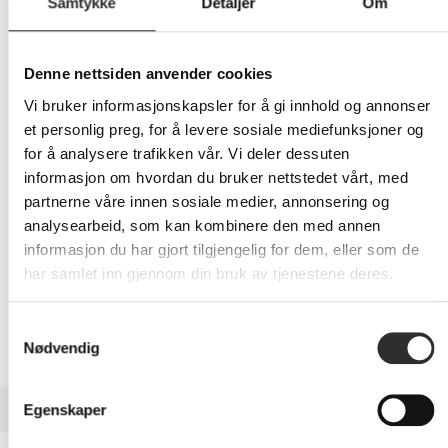
Samtykke
Detaljer
Om
1 312,-
Denne nettsiden anvender cookies
Eks mva
Vi bruker informasjonskapsler for å gi innhold og annonser
-
+
et personlig preg, for å levere sosiale mediefunksjoner og
for å analysere trafikken vår. Vi deler dessuten
LEGG I HANDLEVOGN
informasjon om hvordan du bruker nettstedet vårt, med
partnerne våre innen sosiale medier, annonsering og
analysearbeid, som kan kombinere den med annen
informasjon du har gjort tilgjengelig for dem, eller som de
Nettlager:
20+
har samlet inn gjennom din bruk av tjenestene deres.
Samtykkevalg
Nødvendig
BESKRIVELSE
Egenskaper