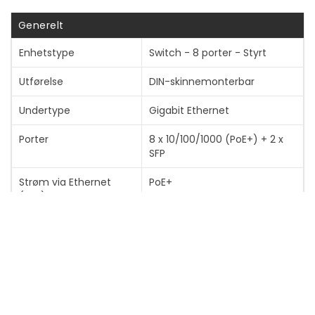
Generelt
Vis mer
Enhetstype
Switch - 8 porter - Styrt
Utførelse
DIN-skinnemonterbar
Undertype
Gigabit Ethernet
Porter
8 x 10/100/1000 (PoE+) + 2 x
SFP
Strøm via Ethernet
PoE+
(PoE)
PoE-budsjett
240 W
Ytelse
Ikke-blokkerende
båndbredde: 20 Gbps
Kapasitet
Pakkebufferstørrelse: 512 KB