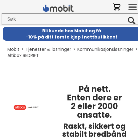
Bli kunde hos Mobit
og
få
-
10% på ditt første kjøp i nettbutikken!
Mobit
>
Tjenester & løsninger
>
Kommunikasjonsløsninger
Altibox BEDRIFT
På nett.
Enten dere er
2 eller 2000
ansatte.
Raskt, sikkert og
stabilt bredbånd