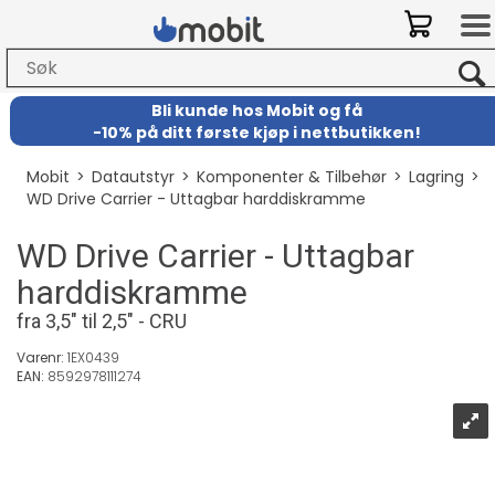
Bli kunde hos Mobit
og
få
-
10% på ditt første kjøp i nettbutikken!
Mobit
>
Datautstyr
>
Komponenter & Tilbehør
>
Lagring
>
WD Drive Carrier - Uttagbar harddiskramme
WD Drive Carrier - Uttagbar
harddiskramme
fra 3,5" til 2,5" - CRU
Varenr:
1EX0439
EAN:
8592978111274