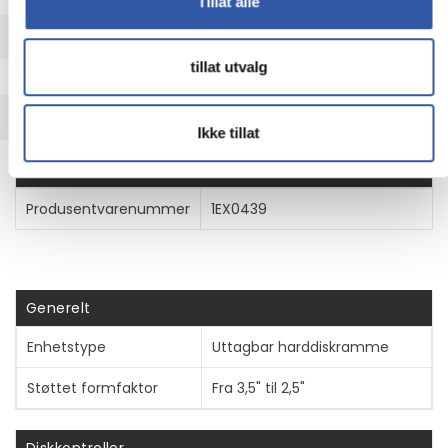
Tillat alle
UTVIDET INFORMASJON
tillat utvalg
TEKNISK INFO
Ikke tillat
Egenskaper
Produsentvarenummer
1EX0439
Generelt
Enhetstype
Uttagbar harddiskramme
Støttet formfaktor
Fra 3,5" til 2,5"