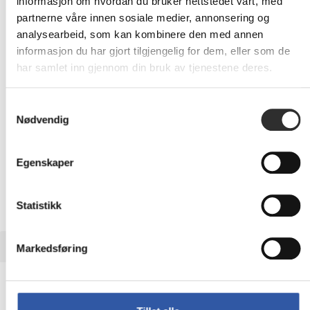
1 023,-
informasjon om hvordan du bruker nettstedet vårt, med
Eks mva
partnerne våre innen sosiale medier, annonsering og
analysearbeid, som kan kombinere den med annen
-
+
informasjon du har gjort tilgjengelig for dem, eller som de
har samlet inn gjennom din bruk av tjenestene deres.
LEGG I HANDLEVOGN
Samtykkevalg
Nødvendig
Nettlager: Ikke på lager (estimert
15
dager)
Egenskaper
Statistikk
BESKRIVELSE
Markedsføring
WD Drive Carrier - Uttagbar
harddiskramme - fra 3,5" til 2,5" - CRU