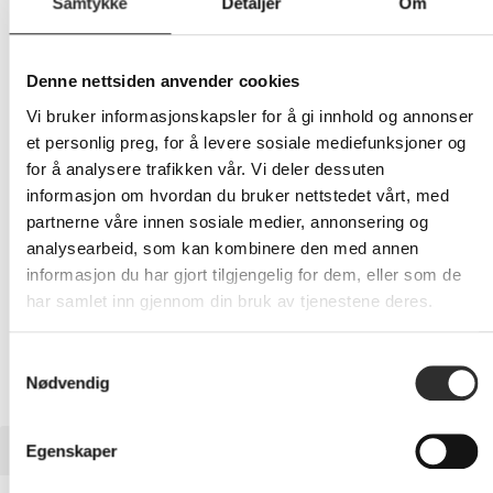
Samtykke
Detaljer
Om
249,-
Denne nettsiden anvender cookies
Eks mva
Vi bruker informasjonskapsler for å gi innhold og annonser
-
+
et personlig preg, for å levere sosiale mediefunksjoner og
for å analysere trafikken vår. Vi deler dessuten
LEGG I HANDLEVOGN
informasjon om hvordan du bruker nettstedet vårt, med
partnerne våre innen sosiale medier, annonsering og
analysearbeid, som kan kombinere den med annen
informasjon du har gjort tilgjengelig for dem, eller som de
Nettlager:
100+
har samlet inn gjennom din bruk av tjenestene deres.
Samtykkevalg
Nødvendig
BESKRIVELSE
Egenskaper