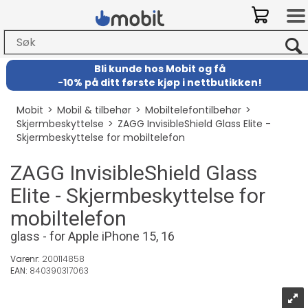
Bli kunde hos Mobit
og
få
-
10% på ditt første kjøp i nettbutikken!
Mobit
>
Mobil & tilbehør
>
Mobiltelefontilbehør
>
Skjermbeskyttelse
>
ZAGG InvisibleShield Glass Elite -
Skjermbeskyttelse for mobiltelefon
ZAGG InvisibleShield Glass
Elite - Skjermbeskyttelse for
mobiltelefon
glass - for Apple iPhone 15, 16
Varenr:
200114858
EAN:
840390317063