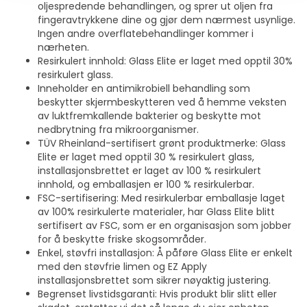
oljespredende behandlingen, og sprer ut oljen fra
fingeravtrykkene dine og gjør dem nærmest usynlige.
Ingen andre overflatebehandlinger kommer i
nærheten.
Resirkulert innhold: Glass Elite er laget med opptil 30%
resirkulert glass.
Inneholder en antimikrobiell behandling som
beskytter skjermbeskytteren ved å hemme veksten
av luktfremkallende bakterier og beskytte mot
nedbrytning fra mikroorganismer.
TÜV Rheinland-sertifisert grønt produktmerke: Glass
Elite er laget med opptil 30 % resirkulert glass,
installasjonsbrettet er laget av 100 % resirkulert
innhold, og emballasjen er 100 % resirkulerbar.
FSC-sertifisering: Med resirkulerbar emballasje laget
av 100% resirkulerte materialer, har Glass Elite blitt
sertifisert av FSC, som er en organisasjon som jobber
for å beskytte friske skogsområder.
Enkel, støvfri installasjon: Å påføre Glass Elite er enkelt
med den støvfrie limen og EZ Apply
installasjonsbrettet som sikrer nøyaktig justering.
Begrenset livstidsgaranti: Hvis produkt blir slitt eller