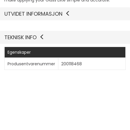
make applying your Glass Elite simple and accurate.
UTVIDET INFORMASJON
Vis mer
TEKNISK INFO
Egenskaper
Produsentvarenummer
200118468
Generelt
Produkttype
Skjermbeskyttelse - glass
Pakketype
Boks
Beregnet for
Nettbrett