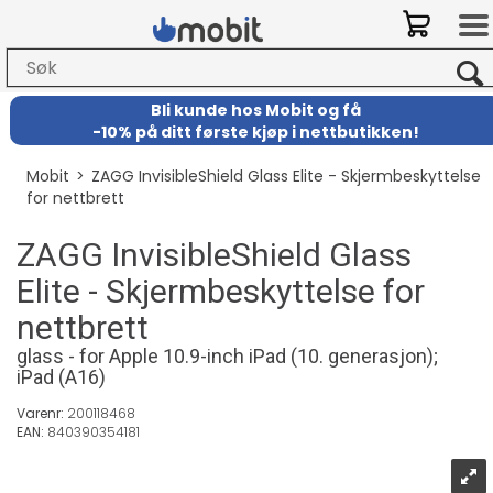
Bli kunde hos Mobit
og
få
-
10% på ditt første kjøp i nettbutikken!
Mobit
>
ZAGG InvisibleShield Glass Elite - Skjermbeskyttelse
for nettbrett
ZAGG InvisibleShield Glass
Elite - Skjermbeskyttelse for
nettbrett
glass - for Apple 10.9-inch iPad (10. generasjon);
iPad (A16)
Varenr:
200118468
EAN:
840390354181