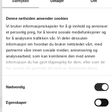
Samtykke
Detaljer
Om
295,-
Denne nettsiden anvender cookies
Eks mva
Vi bruker informasjonskapsler for å gi innhold og annonser
-
+
et personlig preg, for å levere sosiale mediefunksjoner og
for å analysere trafikken vår. Vi deler dessuten
LEGG I HANDLEVOGN
informasjon om hvordan du bruker nettstedet vårt, med
partnerne våre innen sosiale medier, annonsering og
analysearbeid, som kan kombinere den med annen
informasjon du har gjort tilgjengelig for dem, eller som de
Nettlager: Ikke på lager (estimert
16
dager)
har samlet inn gjennom din bruk av tjenestene deres.
Samtykkevalg
Nødvendig
BESKRIVELSE
Egenskaper