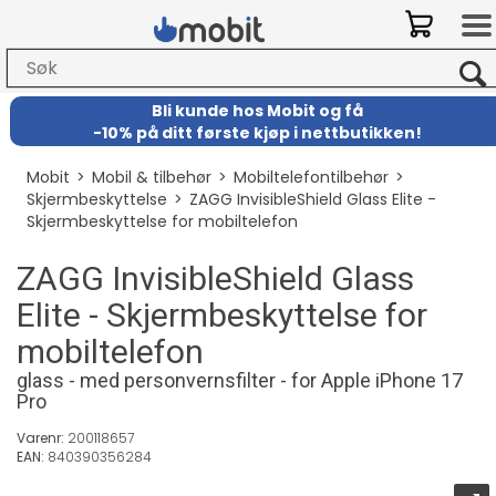
Bli kunde hos Mobit
og
få
-
10% på ditt første kjøp i nettbutikken!
Mobit
>
Mobil & tilbehør
>
Mobiltelefontilbehør
>
Skjermbeskyttelse
>
ZAGG InvisibleShield Glass Elite -
Skjermbeskyttelse for mobiltelefon
ZAGG InvisibleShield Glass
Elite - Skjermbeskyttelse for
mobiltelefon
glass - med personvernsfilter - for Apple iPhone 17
Pro
Varenr:
200118657
EAN:
840390356284