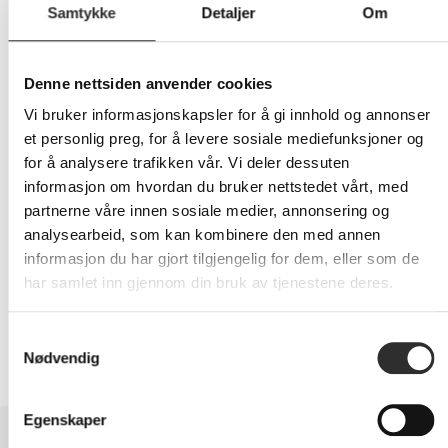
Samtykke
Detaljer
Om
235,-
Denne nettsiden anvender cookies
Eks mva
Vi bruker informasjonskapsler for å gi innhold og annonser
-
+
et personlig preg, for å levere sosiale mediefunksjoner og
for å analysere trafikken vår. Vi deler dessuten
informasjon om hvordan du bruker nettstedet vårt, med
LEGG I HANDLEVOGN
partnerne våre innen sosiale medier, annonsering og
analysearbeid, som kan kombinere den med annen
informasjon du har gjort tilgjengelig for dem, eller som de
har samlet inn gjennom din bruk av tjenestene deres.
Nettlager:
20+
Samtykkevalg
Nødvendig
Egenskaper
BESKRIVELSE