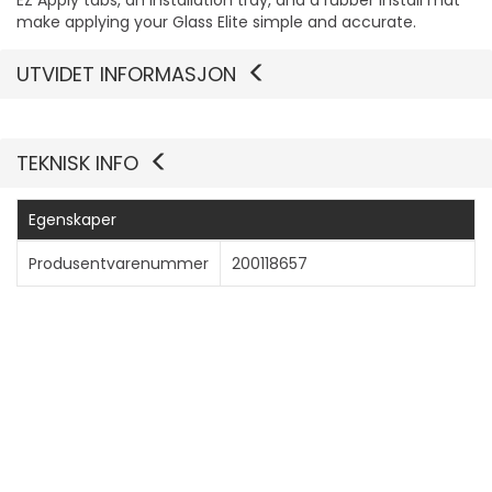
EZ Apply tabs, an installation tray, and a rubber install mat
make applying your Glass Elite simple and accurate.
UTVIDET INFORMASJON
Vis mer
TEKNISK INFO
Egenskaper
Produsentvarenummer
200118657
Generelt
Produkttype
Skjermbeskyttelse - glass -
med personvernsfilter
Pakketype
Hengeboks