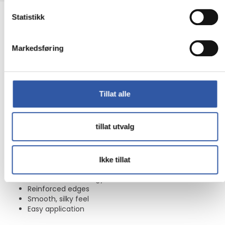
ZAGG InvisibleShield Glass Elite -
Statistikk
Skjermbeskyttelse for mobiltelefon - glass - med
personvernsfilter - for Apple iPhone 17 Pro
Markedsføring
Ion exchange technology increases surface compression
for increased strength and scratch-resistance. This
revolutionary, oil-dispersing treatment exclusive to Glass
Elite disperses the oil from your fingerprints, making them
Tillat alle
nearly invisible. No other surface treatment even comes
close. Glass Elite's reinforced edges prevent chipping, and
their beveled shape seems to disappear into the screen.
tillat utvalg
The surface of Glass Elite screen protection has the same
silky, smooth feeling as your phone's original screen. EZ
Apply tabs, an installation tray, and a rubber install mat
make applying your Glass Elite simple and accurate.
Ikke tillat
Maximum scratch prevention
ClearPrint technology
Reinforced edges
Smooth, silky feel
Easy application