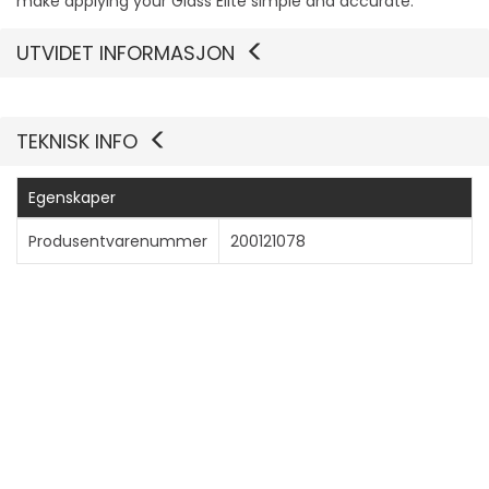
make applying your Glass Elite simple and accurate.
UTVIDET INFORMASJON
Vis mer
TEKNISK INFO
Egenskaper
Produsentvarenummer
200121078
Generelt
Produkttype
Skjermbeskyttelse - glass
Beregnet for
Mobiltelefon
Beskyttelse
Ripevern, støtbeskyttelse,