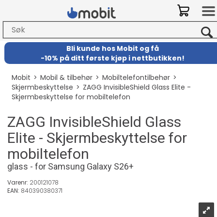
Bli kunde hos Mobit
og
få
-
10% på ditt første kjøp i nettbutikken!
Mobit
>
Mobil & tilbehør
>
Mobiltelefontilbehør
>
Skjermbeskyttelse
>
ZAGG InvisibleShield Glass Elite -
Skjermbeskyttelse for mobiltelefon
ZAGG InvisibleShield Glass
Elite - Skjermbeskyttelse for
mobiltelefon
glass - for Samsung Galaxy S26+
Varenr:
200121078
EAN:
840390380371