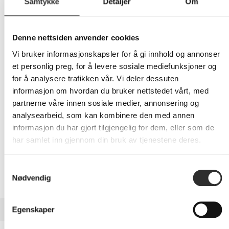
Samtykke
Detaljer
Om
190,-
Denne nettsiden anvender cookies
Eks mva
Vi bruker informasjonskapsler for å gi innhold og annonser
-
+
et personlig preg, for å levere sosiale mediefunksjoner og
for å analysere trafikken vår. Vi deler dessuten
LEGG I HANDLEVOGN
informasjon om hvordan du bruker nettstedet vårt, med
partnerne våre innen sosiale medier, annonsering og
analysearbeid, som kan kombinere den med annen
informasjon du har gjort tilgjengelig for dem, eller som de
Nettlager:
1
har samlet inn gjennom din bruk av tjenestene deres.
Samtykkevalg
Nødvendig
BESKRIVELSE
Egenskaper