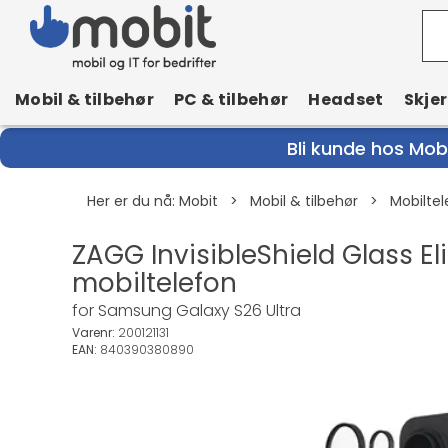
Mobil & tilbehør
PC & tilbehør
Headset
Skje
Bli kunde hos Mobi
Her er du nå:
Mobit
>
Mobil & tilbehør
>
Mobiltel
ZAGG InvisibleShield Glass Eli
mobiltelefon
for Samsung Galaxy S26 Ultra
Varenr:
200121131
EAN:
840390380890