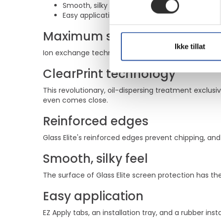
Smooth, silky feel
Easy application
Maximum scratch prevention
Ikke tillat
Ion exchange technology increases surface compre
ClearPrint technology
This revolutionary, oil-dispersing treatment exclusi
even comes close.
Reinforced edges
Glass Elite's reinforced edges prevent chipping, an
Smooth, silky feel
The surface of Glass Elite screen protection has the
Easy application
EZ Apply tabs, an installation tray, and a rubber in