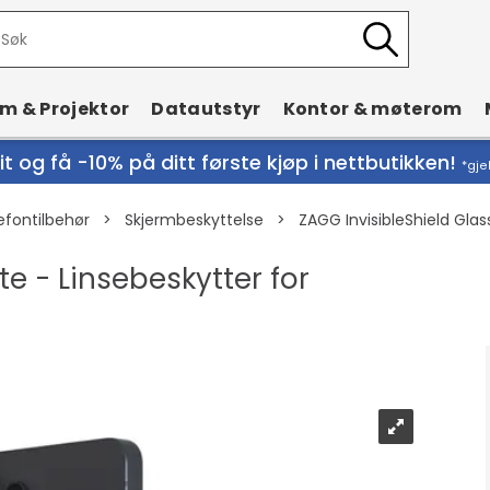
rm & Projektor
Datautstyr
Kontor & møterom
t og få -10% på ditt første kjøp i nettbutikken!
*gje
efontilbehør
>
Skjermbeskyttelse
>
ZAGG InvisibleShield Glas
te - Linsebeskytter for