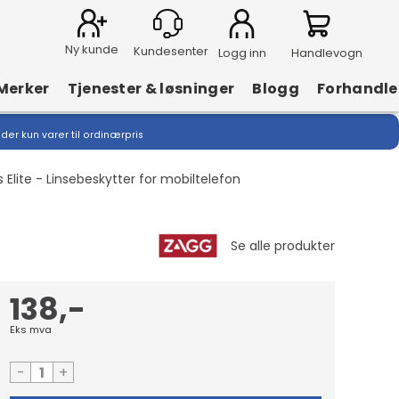
Ny kunde
Logg inn
Handlevogn
Merker
Tjenester & løsninger
Blogg
Forhandle
lder kun varer til ordinærpris
s Elite - Linsebeskytter for mobiltelefon
138,-
Eks mva
-
+