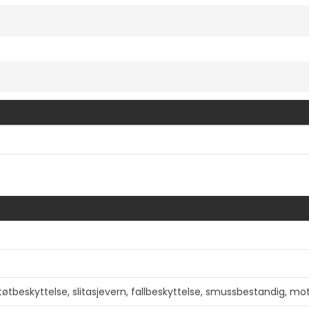
Vis mer
 støtbeskyttelse, slitasjevern, fallbeskyttelse, smussbestandig, 