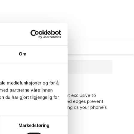
Om
Galaxy S26 Ultra
iale mediefunksjoner og for å
 med partnerne våre innen
ionary, oil-dispersing treatment exclusive to
u har gjort tilgjengelig for
comes close. Glass Elite's reinforced edges prevent
 has the same silky, smooth feeling as your phone's
d accurate.
Markedsføring