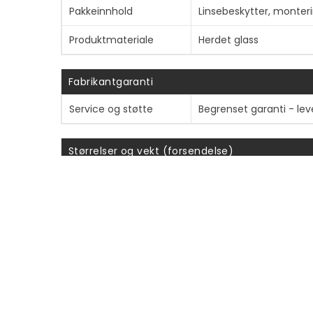
Pakkeinnhold
Linsebeskytter, monter
Produktmateriale
Herdet glass
Fabrikantgaranti
Service og støtte
Begrenset garanti - lev
Størrelser og vekt (forsendelse)
Fraktvekt
100 g
Informasjon om kompatibilitet
Designet for
Samsung Galaxy S26 Ul