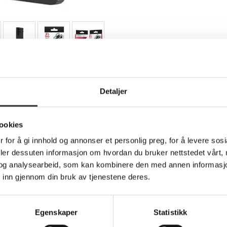
Teknisk info
Detaljer
ookies
insebeskytter for mobiltelefon - for Samsung 
 for å gi innhold og annonser et personlig preg, for å levere sos
deler dessuten informasjon om hvordan du bruker nettstedet vårt,
ion for increased strength and scratch-resistance. This revolut
og analysearbeid, som kan kombinere den med annen informasjon d
, making them nearly invisible. No other surface treatment even 
 inn gjennom din bruk av tjenestene deres.
r into the screen. The surface of Glass Elite screen protection
 and a rubber install mat make applying your Glass Elite simple an
Egenskaper
Statistikk