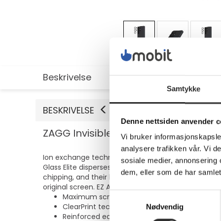
Beskrivelse
Utvidet informasjon
Samtykke
BESKRIVELSE
Denne nettsiden anvender c
ZAGG InvisibleShield Glass Elite - L
Vi bruker informasjonskapsler
analysere trafikken vår. Vi 
Ion exchange technology increases surface compress
sosiale medier, annonsering 
Glass Elite disperses the oil from your fingerprints
dem, eller som de har samlet
chipping, and their beveled shape seems to disappea
original screen. EZ Apply tabs, an installation tray,
Samtykkevalg
Maximum scratch prevention
ClearPrint technology
Nødvendig
Reinforced edges