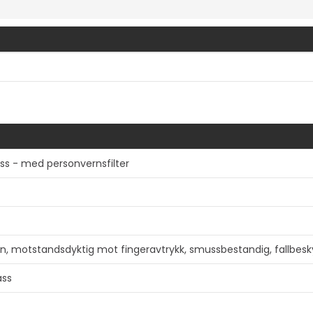
ss - med personvernsfilter
Vis mer
rn, motstandsdyktig mot fingeravtrykk, smussbestandig, fallbesk
ass