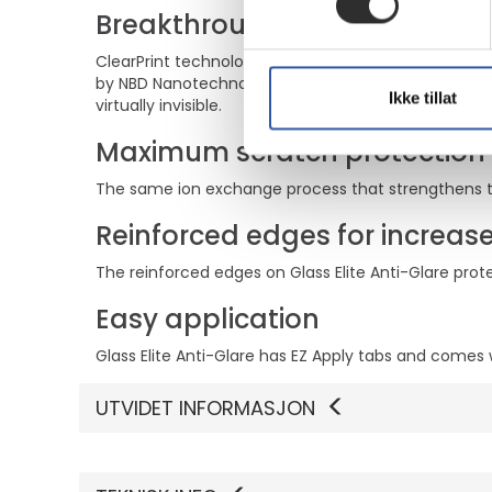
Breakthrough in Anti-Fingerp
ClearPrint technology is a unique surface treatment 
by NBD Nanotechnologies, this oleophilic process spre
Ikke tillat
virtually invisible.
Maximum scratch protection
The same ion exchange process that strengthens th
Reinforced edges for increas
The reinforced edges on Glass Elite Anti-Glare pro
Easy application
Glass Elite Anti-Glare has EZ Apply tabs and comes 
UTVIDET INFORMASJON