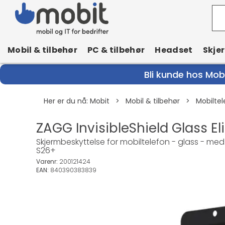
Mobil & tilbehør
PC & tilbehør
Headset
Skje
Bli kunde hos Mobi
Her er du nå:
Mobit
>
Mobil & tilbehør
>
Mobiltel
ZAGG InvisibleShield Glass El
Skjermbeskyttelse for mobiltelefon - glass - med
S26+
Varenr:
200121424
EAN:
840390383839