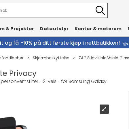
rm & Projektor
Datautstyr
Kontor & møterom
t og få -10% på ditt første kjøp i nettbutikken!
*gje
efontilbehør
>
Skjermbeskyttelse
>
ZAGG InvisibleShield Glass
ite Privacy
 personvernsfilter - 2-veis - for Samsung Galaxy