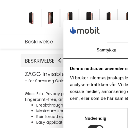
Beskrivelse
Utvidet informasjon
Samtykke
BESKRIVELSE
Denne nettsiden anvender c
ZAGG InvisibleShield Glass Elite Pri
Vi bruker informasjonskapsler
- for Samsung Galaxy S26+
analysere trafikken vår. Vi 
sosiale medier, annonsering 
Glass Elite Privacy protects your screen from scrat
dem, eller som de har samlet
fingerprint-free, and the beveled edges of the scre
Breakthrough in Anti-Fingerprint Technology
Maximum scratch protection
Samtykkevalg
Reinforced edges for increased protection
Nødvendig
Easy application