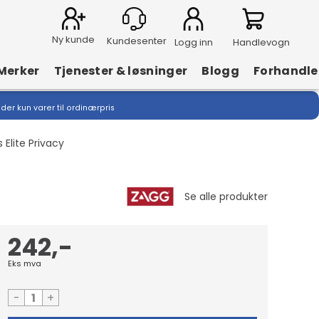
Ny kunde
Logg inn
Handlevogn
Merker
Tjenester & løsninger
Blogg
Forhandle
lder kun varer til ordinærpris
 Elite Privacy
242,-
Eks mva
-
+