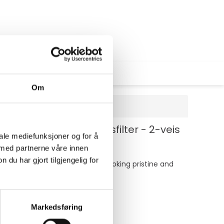
Om
lass - med personvernsfilter - 2-veis
iale mediefunksjoner og for å
 med partnerne våre innen
u har gjort tilgjengelig for
 technology keeps your screen looking pristine and
Markedsføring