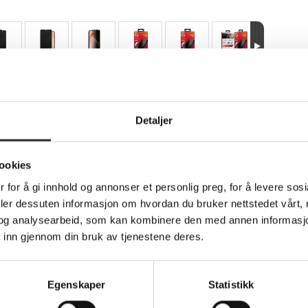
Teknisk info
Detaljer
ookies
vacy - Skjermbeskyttelse for mobiltelefon - g
 for å gi innhold og annonser et personlig preg, for å levere sos
deler dessuten informasjon om hvordan du bruker nettstedet vårt,
og analysearbeid, som kan kombinere den med annen informasjon d
ches, shatter damage, and prying eyes. The exclusive ClearPrint
 inn gjennom din bruk av tjenestene deres.
en protection blend into the clean lines of your phone.
Egenskaper
Statistikk