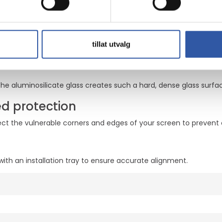
rint Technology
- used exclusively by InvisibleShield - that hides the visibility 
ads oils from fingerprints so thinly on the surface that it allows
tillat utvalg
e aluminosilicate glass creates such a hard, dense glass surfa
ed protection
tect the vulnerable corners and edges of your screen to prevent
with an installation tray to ensure accurate alignment.