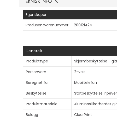
TEKNISK INFO
Egenskaper
Produsentvarenummer
200121424
Generelt
Produkttype
Skjermbeskyttelse - gla
Personvern
2-veis
Beregnet for
Mobiltelefon
Beskyttelse
Støtbeskyttelse, ripeve
Produktmateriale
Aluminosilikatherdet gl
Belegg
ClearPrint