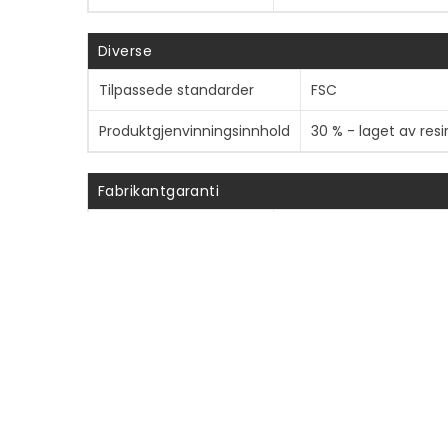
Diverse
Tilpassede standarder
FSC
Produktgjenvinningsinnhold
30 % - laget av resi
Fabrikantgaranti
Service og støtte
Bytte - levetid
Størrelser og vekt (forsendelse)
Fraktvekt
150 g
Informasjon om kompatibilitet
Designet for
Samsung Galaxy S26+