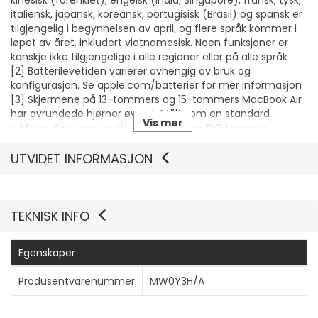
kinesisk (forenklet), engelsk (India, Singapore), fransk, tysk,
italiensk, japansk, koreansk, portugisisk (Brasil) og spansk er
tilgjengelig i begynnelsen av april, og flere språk kommer i
løpet av året, inkludert vietnamesisk. Noen funksjoner er
kanskje ikke tilgjengelige i alle regioner eller på alle språk
[2] Batterilevetiden varierer avhengig av bruk og
konfigurasjon. Se apple.com/batterier for mer informasjon
[3] Skjermene på 13-tommers og 15-tommers MacBook Air
har avrundede hjørner øverst. Målt som en standard
Vis mer
rektangulær form er skjermene 13,6 og 15,3 tommer
diagonalt (det faktiske synlige området er mindre)
[4] Wi-Fi 6E er tilgjengelig i land og regioner der det støttes
UTVIDET INFORMASJON
[5] Apper er tilgjengelige i App Store. Programvare og
innhold kan selges separat. Tilgjengelighet av titler kan
endres
[6] Tilgjengelig på Mac-maskiner med Apple-silisium og
TEKNISK INFO
Intel-baserte Mac-maskiner med T2 Security Chip.
Forutsetter at iPhone og Mac er logget på med samme
Egenskaper
Apple-konto ved hjelp av tofaktorautentisering, at iPhone
og Mac er i nærheten av hverandre og at Bluetooth og Wi-
Produsentvarenummer
MW0Y3H/A
Fi er slått på, og at Mac-en ikke bruker AirPlay eller Sidecar.
Noen iPhone-funksjoner (f.eks. kamera og mikrofon) er ikke
kompatible med iPhone Mirroring