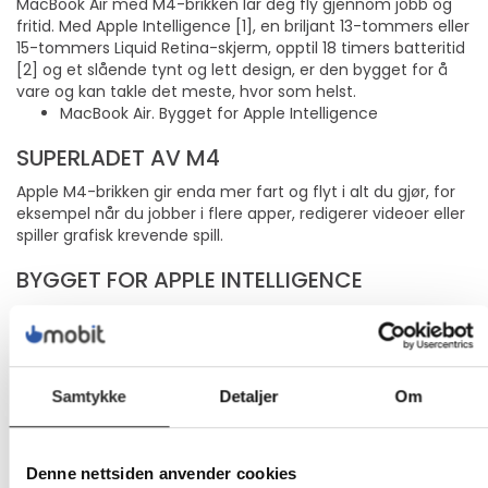
MacBook Air med M4-brikken lar deg fly gjennom jobb og
fritid. Med Apple Intelligence [1], en briljant 13-tommers eller
15-tommers Liquid Retina-skjerm, opptil 18 timers batteritid
[2] og et slående tynt og lett design, er den bygget for å
vare og kan takle det meste, hvor som helst.
MacBook Air. Bygget for Apple Intelligence
SUPERLADET AV M4
Apple M4-brikken gir enda mer fart og flyt i alt du gjør, for
eksempel når du jobber i flere apper, redigerer videoer eller
spiller grafisk krevende spill.
BYGGET FOR APPLE INTELLIGENCE
Apple Intelligence er det personlige intelligenssystemet
som hjelper deg med å skrive, uttrykke deg og få ting gjort
uten problemer. Med banebrytende personvernbeskyttelse
kan du være trygg på at ingen andre har tilgang til dataene
Samtykke
Detaljer
Om
dine - ikke engang Apple [1].
OPPTIL 18 TIMERS BATTERITID
Denne nettsiden anvender cookies
MacBook Air leverer samme fantastiske ytelse uansett om