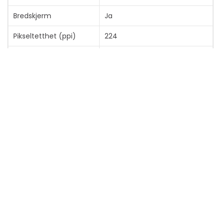
Bredskjerm
Ja
Pikseltetthet (ppi)
224
Bildets lysstyrke
500 cd/m²
Fargestøtte
1 milliard farger
Egenskaper
BFR/PVC-fri, Uten kvikksølv,
Zoom, arsenikkfritt glass,
HDR10-kompatibel, HLG-
gamma, Liquid Retina-
display, P3 Wide Color Gamut,
True Tone-teknologi, Dolby
Vision, HDR10+, HDR-samsvar
Tastaturnavn
Apple Magic Keyboard with
Touch ID
Lyd & Video