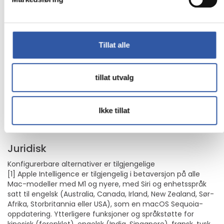
APPER FLYR I MACOS
Alle favorittene dine kjører lynraskt i macOS, inkludert
Microsoft 365, Adobe Creative Cloud og Google Workspace
Tillat alle
[5].
HVIS DU ELSKER IPHONE, VIL DU ELSKE MAC
tillat utvalg
Mac fungerer som magi med de andre Apple-enhetene
dine. Se og kontroller hva som er på iPhone fra Mac-en
med iPhone Mirroring [6]. Kopier noe på iPhone og lim det
Ikke tillat
inn på Mac. Send tekstmeldinger med Meldinger, eller bruk
Mac-en til å foreta og besvare FaceTime-samtaler [7].
Juridisk
Konfigurerbare alternativer er tilgjengelige
[1] Apple Intelligence er tilgjengelig i betaversjon på alle
Mac-modeller med M1 og nyere, med Siri og enhetsspråk
satt til engelsk (Australia, Canada, Irland, New Zealand, Sør-
Afrika, Storbritannia eller USA), som en macOS Sequoia-
oppdatering. Ytterligere funksjoner og språkstøtte for