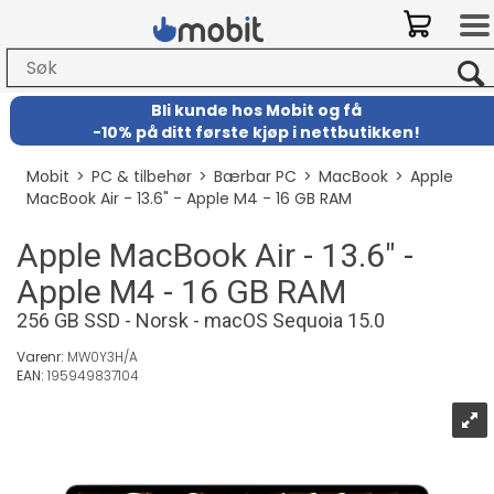
Bli kunde hos Mobit
og
få
-
10% på ditt første kjøp i nettbutikken!
Mobit
>
PC & tilbehør
>
Bærbar PC
>
MacBook
>
Apple
MacBook Air - 13.6" - Apple M4 - 16 GB RAM
Apple MacBook Air - 13.6" -
Apple M4 - 16 GB RAM
256 GB SSD - Norsk - macOS Sequoia 15.0
Varenr:
MW0Y3H/A
EAN:
195949837104