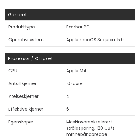
[7] FaceTime er ikke tilgjengelig i alle land eller regioner.
Generelt
Produkttype
Bærbar PC
Operativsystem
Apple macOS Sequoia 15.0
Prosessor / Chipset
CPU
Apple M4
Antall kjerner
10-core
Ytelseskjerner
4
Effektive kjerner
6
Egenskaper
Maskinvareakselerert
strålesporing, 120 GB/s
minnebåndbredde