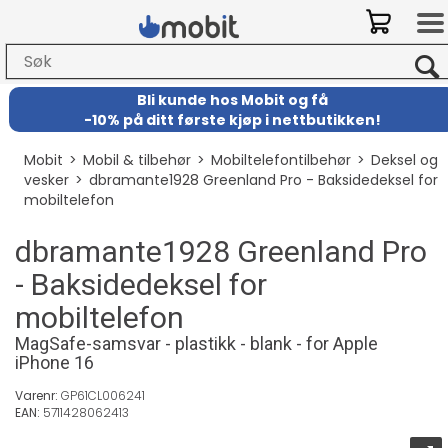
Bli kunde hos Mobit
og
få
-
10% på ditt første kjøp i nettbutikken!
Mobit
>
Mobil & tilbehør
>
Mobiltelefontilbehør
>
Deksel og
vesker
>
dbramante1928 Greenland Pro - Baksidedeksel for
mobiltelefon
dbramante1928 Greenland Pro
- Baksidedeksel for
mobiltelefon
MagSafe-samsvar - plastikk - blank - for Apple
iPhone 16
Varenr:
GP61CL006241
EAN:
5711428062413