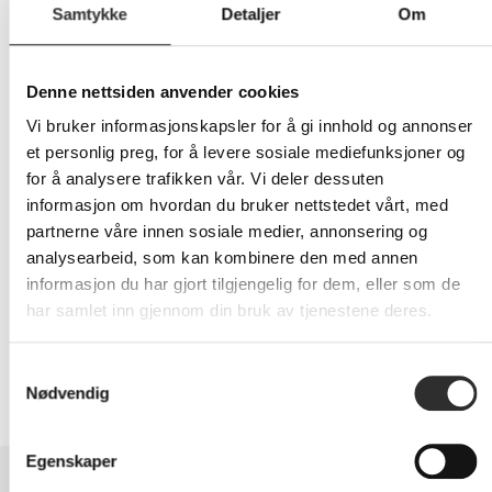
Samtykke
Detaljer
Om
199,-
Denne nettsiden anvender cookies
Eks mva
Vi bruker informasjonskapsler for å gi innhold og annonser
-
+
et personlig preg, for å levere sosiale mediefunksjoner og
for å analysere trafikken vår. Vi deler dessuten
informasjon om hvordan du bruker nettstedet vårt, med
LEGG I HANDLEVOGN
partnerne våre innen sosiale medier, annonsering og
analysearbeid, som kan kombinere den med annen
informasjon du har gjort tilgjengelig for dem, eller som de
har samlet inn gjennom din bruk av tjenestene deres.
Nettlager: Ikke på lager (estimert
15
dager)
Samtykkevalg
Nødvendig
Egenskaper
BESKRIVELSE