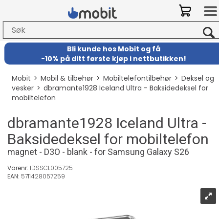
Bli kunde hos Mobit
og
få
-
10% på ditt første kjøp i nettbutikken!
Mobit
>
Mobil & tilbehør
>
Mobiltelefontilbehør
>
Deksel og
vesker
>
dbramante1928 Iceland Ultra - Baksidedeksel for
mobiltelefon
dbramante1928 Iceland Ultra -
Baksidedeksel for mobiltelefon
magnet - D3O - blank - for Samsung Galaxy S26
Varenr:
IDSSCL005725
EAN:
5711428057259