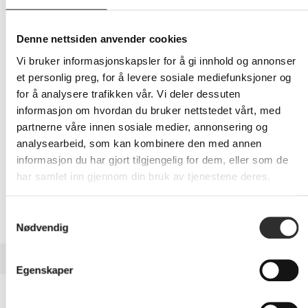
245,-
Eks mva
Denne nettsiden anvender cookies
-
+
Vi bruker informasjonskapsler for å gi innhold og annonser
et personlig preg, for å levere sosiale mediefunksjoner og
for å analysere trafikken vår. Vi deler dessuten
LEGG I HANDLEVOGN
informasjon om hvordan du bruker nettstedet vårt, med
partnerne våre innen sosiale medier, annonsering og
analysearbeid, som kan kombinere den med annen
informasjon du har gjort tilgjengelig for dem, eller som de
Nettlager:
20+
har samlet inn gjennom din bruk av tjenestene deres.
Samtykkevalg
Nødvendig
BESKRIVELSE
Egenskaper
dbramante1928 Iceland Ultra -
Baksidedeksel for mobiltelefon - magnet - D3O - blank -