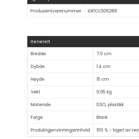
Produsentvarenummer
IUK1CL006289
Generelt
Bredde
7.5 cm
Dybde
1.4 cm
Høyde
15 cm
Vekt
0.05 kg
Materiale
D3O, plastikk
Farge
Blank
Produktgjenvinningsinnhold
100 % - laget av res