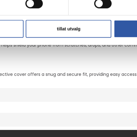
er og 100 % resirkulerbar
 uten problemer
tillat utvalg
at helps shield your phone from scratches, drops, and other co
ective cover offers a snug and secure fit, providing easy access