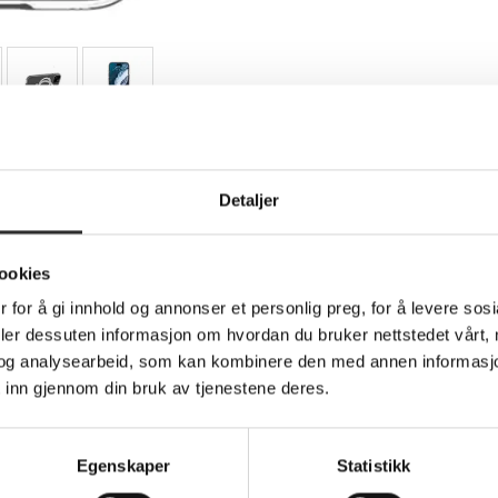
Teknisk info
Detaljer
ookies
idedeksel for mobiltelefon - med stativ - M
 for å gi innhold og annonser et personlig preg, for å levere sos
deler dessuten informasjon om hvordan du bruker nettstedet vårt,
og analysearbeid, som kan kombinere den med annen informasjon d
ale som gir tynn, avansert beskyttelse mot støt. D3O er god stø
 inn gjennom din bruk av tjenestene deres.
 stoler på D3O, kan du også gjøre det.
plastmaterialer og er 100 % resirkulerbart, noe som gjør det til
skyttende designet på 4 m/13 fot garanterer maksimal beskyttel
Egenskaper
Statistikk
sen mot slag og fall