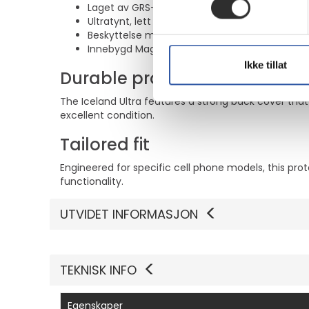
Laget av GRS-sertifiserte resirkulerte material
Ultratynt, lett og hardt etui
Beskyttelse mot støt fra 4 m/13 fot
Innebygd MagSafe-magnet for trådløs lading
Ikke tillat
Durable protection
The Iceland Ultra features a strong back cover th
excellent condition.
Tailored fit
Engineered for specific cell phone models, this prot
functionality.
UTVIDET INFORMASJON
TEKNISK INFO
Egenskaper