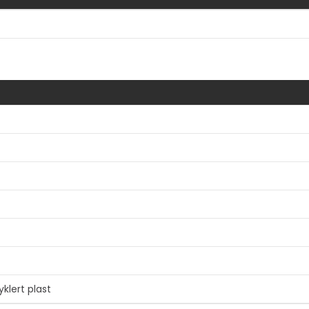
Vis mer
yklert plast