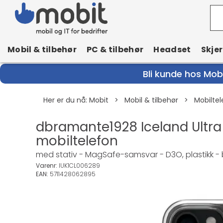
Mobil & tilbehør
PC & tilbehør
Headset
Skje
Bli kunde hos Mobi
Her er du nå:
Mobit
>
Mobil & tilbehør
>
Mobiltel
dbramante1928 Iceland Ultra 
mobiltelefon
med stativ - MagSafe-samsvar - D3O, plastikk - bla
Varenr:
IUK1CL006289
EAN:
5711428062895