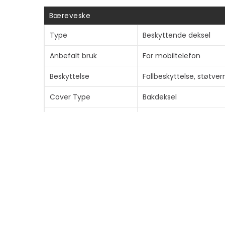
Bæreveske
Type
Beskyttende deksel
Anbefalt bruk
For mobiltelefon
Beskyttelse
Fallbeskyttelse, støtver
Cover Type
Bakdeksel
Egenskaper
Trådløs ladestøtte, ult
MagSafe-samsvar
Ja
Tilpassede standarder
Global Recycle Standar
Maks. høyde fallvern
4 m
Fabrikantgaranti