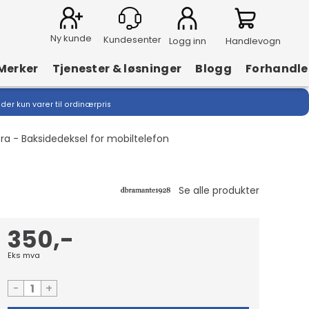
Ny kunde
Logg inn
Handlevogn
Merker
Tjenester & løsninger
Blogg
Forhandle
lder kun varer til ordinærpris
ra - Baksidedeksel for mobiltelefon
350,-
Eks mva
-
+