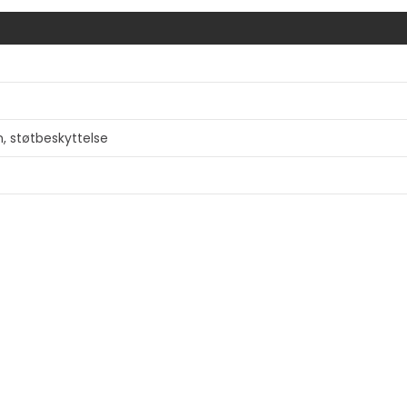
n, støtbeskyttelse
rasmal, lettvekts, 100% recycable
d (GRS)
Vis mer