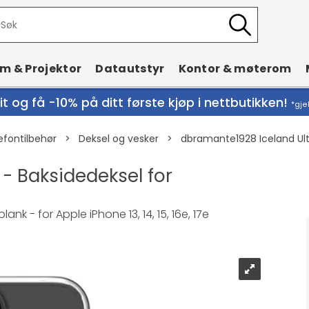
rm & Projektor
Datautstyr
Kontor & møterom
t og få -10% på ditt første kjøp i nettbutikken!
*gje
efontilbehør
>
Deksel og vesker
>
dbramante1928 Iceland Ult
- Baksidedeksel for
nk - for Apple iPhone 13, 14, 15, 16e, 17e