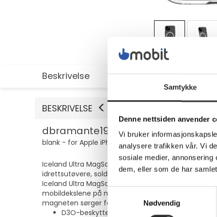
Beskrivelse
Utvidet informasjon
Samtykke
BESKRIVELSE
Denne nettsiden anvender c
dbramante1928 Iceland Ultra - Baks
Vi bruker informasjonskapsler
blank - for Apple iPhone 13, 14, 15, 16e, 17e
analysere trafikken vår. Vi 
sosiale medier, annonsering 
Iceland Ultra MagSafe er forsterket med D3O-materi
dem, eller som de har samlet
idrettsutøvere, soldater og motorsyklister - hvis de
Iceland Ultra MagSafe er også laget av resirkulerte 
Samtykkevalg
mobildekslene på markedet. Det ultratynne, støtbe
magneten sørger for uanstrengt trådløs lading.
Nødvendig
D3O-beskyttet - den gode og tynne beskyttel