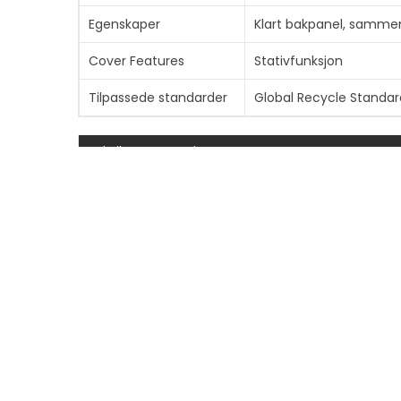
Egenskaper
Klart bakpanel, sammen
Cover Features
Stativfunksjon
Tilpassede standarder
Global Recycle Standar
Fabrikantgaranti
Service og støtte
Begrenset garanti - 2 å
Informasjon om kompatibilitet
Designet for
Apple 10.9-inch iPad (1
Apple iPad (A16)
INFORMASJON
SNARV