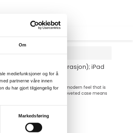
Om
9-inch iPad (10. generasjon); iPad
iale mediefunksjoner og for å
 med partnerne våre innen
r to give a textured finish and modern feel that is
u har gjort tilgjengelig for
 and impact protection this much-coveted case means
Markedsføring