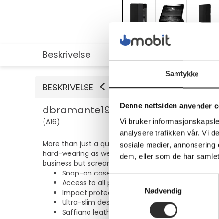
Beskrivelse
Utvidet informasjon
Samtykke
BESKRIVELSE
Denne nettsiden anvender c
dbramante1928 London - Lommebok fo
(A16)
Vi bruker informasjonskapsler
analysere trafikken vår. Vi 
More than just a quality, slim and protective snap
sosiale medier, annonsering 
hard-wearing as well as dirt and water resistant. 
dem, eller som de har samlet
business but screams style. Snap on this case for so
Snap-on case
Samtykkevalg
Access to all ports and function buttons
Nødvendig
Impact protection
Ultra-slim design
Saffiano leather