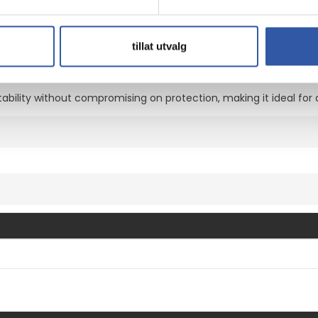
ld your device from scratches, dust, and minor impacts, ensuring 
tillat utvalg
ability without compromising on protection, making it ideal for