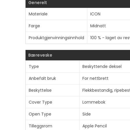
Generelt
Materiale
ICON
Farge
Midnatt
Produktgjenvinningsinnhold
100 % - laget av res
Bæreveske
Type
Beskyttende deksel
Anbefalt bruk
For nettbrett
Beskyttelse
Flekkbestandig, ripebes
Cover Type
Lommebok
Open Type
Side
Tilleggsrom
Apple Pencil