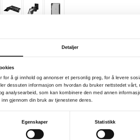
Teknisk info
Detaljer
ookies
r nettbrett - ICON - midnatt - for Apple 10.
 for å gi innhold og annonser et personlig preg, for å levere sos
deler dessuten informasjon om hvordan du bruker nettstedet vårt,
-on case the London is handcrafted from premium Saffiano leathe
og analysearbeid, som kan kombinere den med annen informasjon d
With its ultra-thin design, access to all ports/function buttons
 inn gjennom din bruk av tjenestene deres.
phisticated style and effective protection in an instant.
Egenskaper
Statistikk