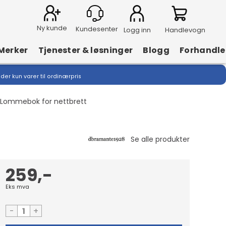
Ny kunde
Logg inn
Handlevogn
Merker
Tjenester & løsninger
Blogg
Forhandle
lder kun varer til ordinærpris
Lommebok for nettbrett
259,-
Eks mva
-
+