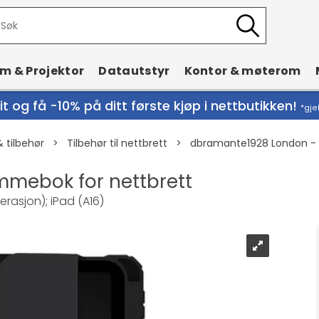
rm & Projektor
Datautstyr
Kontor & møterom
t og få -10% på ditt første kjøp i nettbutikken!
*gje
& tilbehør
>
Tilbehør til nettbrett
>
dbramante1928 London - 
mebok for nettbrett
erasjon); iPad (A16)