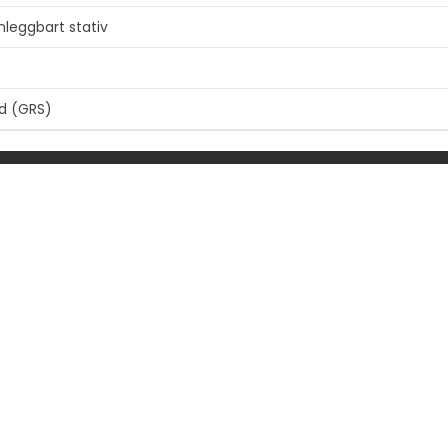
leggbart stativ
d (GRS)
r
Vis mer
0. generasjon)
Vis mer
EIER
FØLG OSS