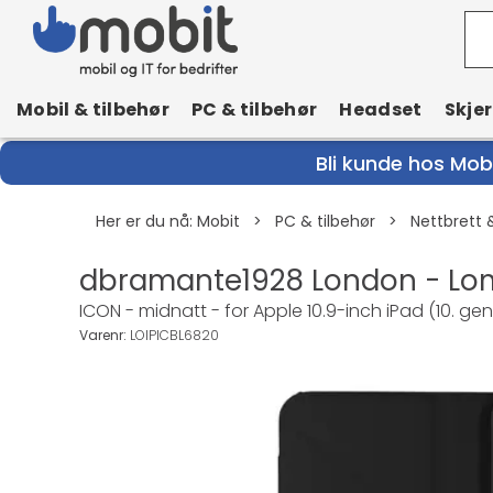
Mobil & tilbehør
PC & tilbehør
Headset
Skje
Bli kunde hos Mobi
Her er du nå:
Mobit
>
PC & tilbehør
>
Nettbrett 
dbramante1928 London - Lom
ICON - midnatt - for Apple 10.9-inch iPad (10. gen
Varenr:
LOIPICBL6820