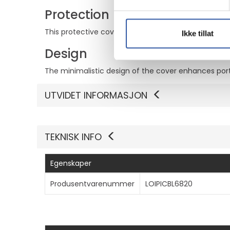
Protection
This protective cover is crafted to effectively shie
Ikke tillat
Design
The minimalistic design of the cover enhances port
UTVIDET INFORMASJON
TEKNISK INFO
Egenskaper
Produsentvarenummer
LOIPICBL6820