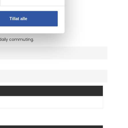
it stays looking new.
Tillat alle
 daily commuting.