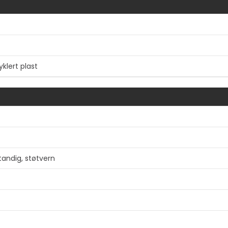
yklert plast
Vis mer
tandig, støtvern