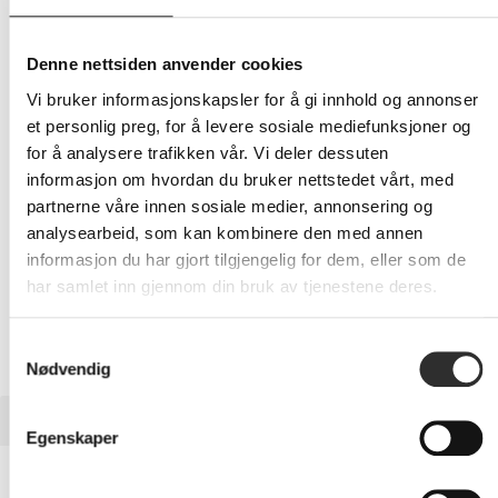
290,-
Eks mva
Denne nettsiden anvender cookies
-
+
Vi bruker informasjonskapsler for å gi innhold og annonser
et personlig preg, for å levere sosiale mediefunksjoner og
for å analysere trafikken vår. Vi deler dessuten
LEGG I HANDLEVOGN
informasjon om hvordan du bruker nettstedet vårt, med
partnerne våre innen sosiale medier, annonsering og
analysearbeid, som kan kombinere den med annen
informasjon du har gjort tilgjengelig for dem, eller som de
Nettlager: Ikke på lager (estimert
17
dager)
har samlet inn gjennom din bruk av tjenestene deres.
Samtykkevalg
Nødvendig
BESKRIVELSE
Egenskaper
dbramante1928 London - Lommebok for