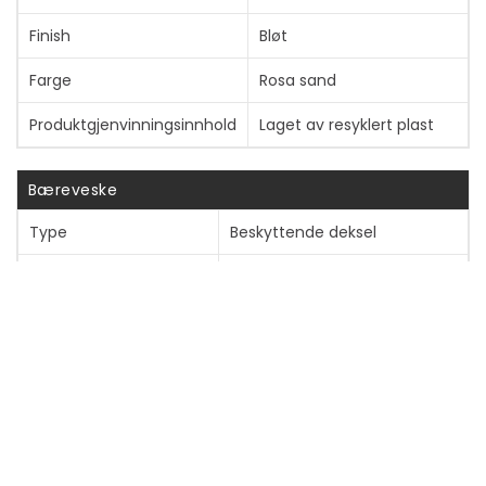
Vis mer
Finish
Bløt
Farge
Rosa sand
Produktgjenvinningsinnhold
Laget av resyklert plast
Bæreveske
Type
Beskyttende deksel
Anbefalt bruk
For nettbrett
Beskyttelse
Flekkbestandig, ripebestandig,
støtvern
Cover Type
Lommebok
Open Type
Side
Tilleggsrom
Apple Pencil