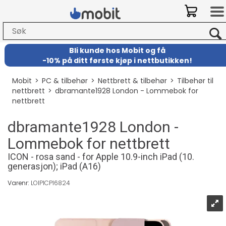
Bli kunde hos Mobit
og
få
-
10% på ditt første kjøp i nettbutikken!
Mobit
>
PC & tilbehør
>
Nettbrett & tilbehør
>
Tilbehør til
nettbrett
>
dbramante1928 London - Lommebok for
nettbrett
dbramante1928 London -
Lommebok for nettbrett
ICON - rosa sand - for Apple 10.9-inch iPad (10.
generasjon); iPad (A16)
Varenr:
LOIPICPI6824