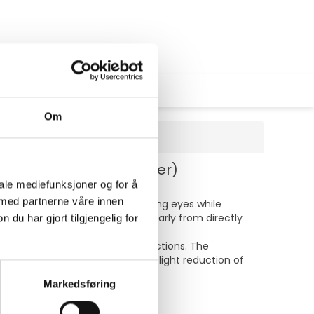
Om
MacBook Air (15.3 tommer)
iale mediefunksjoner og for å
 med partnerne våre innen
 to protect your screen from prying eyes while
wing users to see the display clearly from directly
u har gjort tilgjengelig for
tains a clear view without distractions. The
nti-reflective features and blue light reduction of
Markedsføring