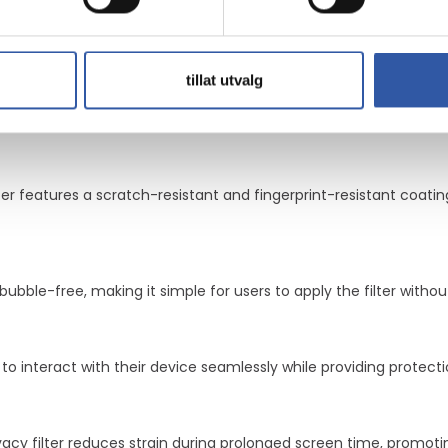
 of your notebook
comfort
tillat utvalg
control, allowing users to view the screen clearly while keeping 
ter features a scratch-resistant and fingerprint-resistant coatin
bubble-free, making it simple for users to apply the filter witho
s to interact with their device seamlessly while providing protecti
ivacy filter reduces strain during prolonged screen time, promo