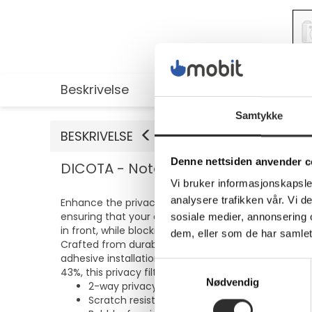
Beskrivelse
Utvidet informasjon
Samtykke
BESKRIVELSE
Denne nettsiden anvender c
DICOTA - Notebookpersonvernsfilter
Vi bruker informasjonskapsler
analysere trafikken vår. Vi 
Enhance the privacy and security of your notebook w
ensuring that your display remains vibrant and easy 
sosiale medier, annonsering 
in front, while blocking visibility from side angles up 
dem, eller som de har samlet
Crafted from durable PET material, the filter boasts
adhesive installation ensures a bubble-free applicat
Samtykkevalg
43%, this privacy filter safeguards your informati
Nødvendig
2-way privacy protection prevents unauthori
Scratch resistant and fingerprint-resistant for