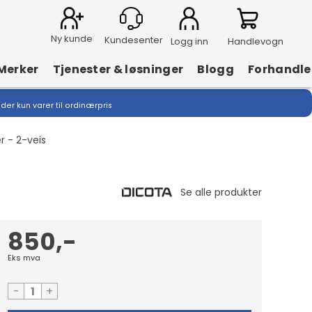
Ny kunde
Logg inn
Handlevogn
Merker
Tjenester & løsninger
Blogg
Forhandle
lder kun varer til ordinærpris
r - 2-veis
850,-
Eks mva
-
+