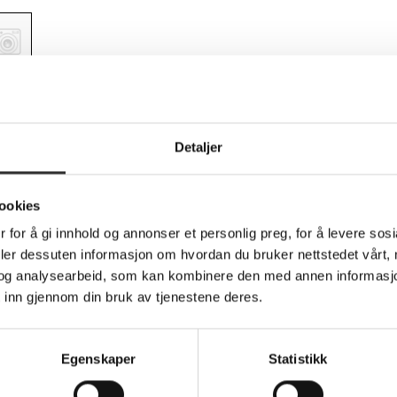
Teknisk info
Detaljer
ookies
 - 2-veis - klebemiddel - svart - for Apple 
 for å gi innhold og annonser et personlig preg, for å levere sos
deler dessuten informasjon om hvordan du bruker nettstedet vårt,
ith the DICOTA privacy filter. This innovative filter is designed
to use. The filter offers a 2-way privacy protection feature, allo
og analysearbeid, som kan kombinere den med annen informasjon d
to 30°.
 inn gjennom din bruk av tjenestene deres.
 a scratch-resistant and fingerprint-resistant coating that main
ion, making it user-friendly. With additional properties such as a
on and enhances viewing comfort during extended use.
Egenskaper
Statistikk
zed viewing
 a clear display