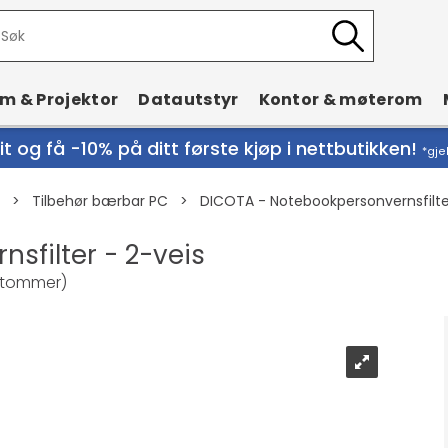
rm & Projektor
Datautstyr
Kontor & møterom
t og få -10% på ditt første kjøp i nettbutikken!
*gje
>
Tilbehør bærbar PC
>
DICOTA - Notebookpersonvernsfilte
sfilter - 2-veis
3 tommer)