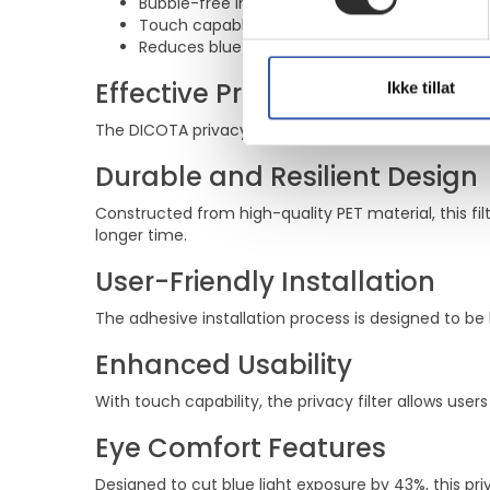
Bubble-free installation for easy application
Touch capable, maintaining full functionality
Reduces blue light exposure by 43% for eye 
Effective Privacy Protection
Ikke tillat
The DICOTA privacy filter provides 2-way visibility 
Durable and Resilient Design
Constructed from high-quality PET material, this fil
longer time.
User-Friendly Installation
The adhesive installation process is designed to be 
Enhanced Usability
With touch capability, the privacy filter allows user
Eye Comfort Features
Designed to cut blue light exposure by 43%, this pr