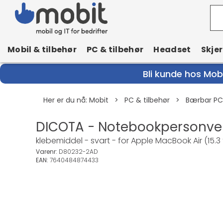
Mobil & tilbehør
PC & tilbehør
Headset
Skje
Bli kunde hos Mobi
Her er du nå:
Mobit
>
PC & tilbehør
>
Bærbar PC
DICOTA - Notebookpersonvern
klebemiddel - svart - for Apple MacBook Air (15.
Varenr:
D80232-2AD
EAN:
7640484874433