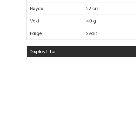
Høyde
22 cm
Vekt
40 g
Farge
Svart
Displayfilter
Personvern
2-veis
Installasjonstype
Klebemiddel
Skrammebestandig
Ja
Diverse
Egenskaper
30°-visning, fingeravtry