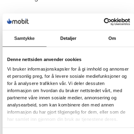
Mobit Norge AS er eiet med 52.5% av
Mobit Holding AS og 47.5% av Telenor
Norge AS.
Samtykke
Detaljer
Om
Mobit Norge er spesialister på mobil
og IT for bedrifter, er landsdekkende
Denne nettsiden anvender cookies
med forhandlere fra nord til sør og
Vi bruker informasjonskapsler for å gi innhold og annonser
betjener mer enn 32.000 bedrifter og
et personlig preg, for å levere sosiale mediefunksjoner og
deres ansatte.
for å analysere trafikken vår. Vi deler dessuten
informasjon om hvordan du bruker nettstedet vårt, med
partnerne våre innen sosiale medier, annonsering og
Vår historie
analysearbeid, som kan kombinere den med annen
informasjon du har gjort tilgjengelig for dem, eller som de
har samlet inn gjennom din bruk av tjenestene deres.
Mobit kjeden ble etablert i 1995 under
navnet Telering. Senere har vi konsolidert