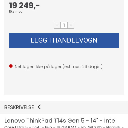
19 249,-
Eks mva
-
+
LEGG I HANDLEVOGN
Nettlager: Ikke på lager (estimert
26
dager)
BESKRIVELSE
Lenovo ThinkPad T14s Gen 5 - 14" - Intel
Core Ultra 5 - 125U - Evo - 16 GB RAM - 512 GB SSD - Nordisk -