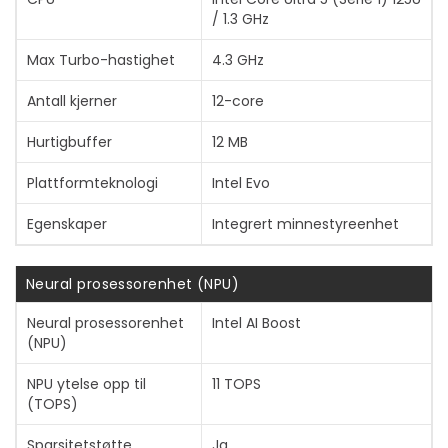
/ 1.3 GHz
Vis mer
Max Turbo-hastighet
4.3 GHz
Antall kjerner
12-core
Hurtigbuffer
12 MB
Plattformteknologi
Intel Evo
Egenskaper
Integrert minnestyreenhet
Neural prosessorenhet (NPU)
Neural prosessorenhet
Intel AI Boost
(NPU)
NPU ytelse opp til
11 TOPS
(TOPS)
Sparsitetstøtte
Ja