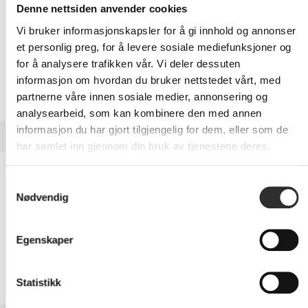
Ansvarlig laget for en bedre fremtid
Denne nettsiden anvender cookies
Samtidig som den slanke profilen til T14s bærbar PC
Vi bruker informasjonskapsler for å gi innhold og annonser
imponerer, kan du være stolt av å vite at tastaturrammen
et personlig preg, for å levere sosiale mediefunksjoner og
består av 90% resirkulert magnesium, og bunndekselet har
55% resirkulert aluminium. Begge fargealternativer
for å analysere trafikken vår. Vi deler dessuten
inkluderer høyttaler, batteri og adapter laget av 90% PCC
informasjon om hvordan du bruker nettstedet vårt, med
(resirkulert plast fra forbruker) og leveres i plastfri
partnerne våre innen sosiale medier, annonsering og
emballasje.
analysearbeid, som kan kombinere den med annen
informasjon du har gjort tilgjengelig for dem, eller som de
UTVIDET INFORMASJON
har samlet inn gjennom din bruk av tjenestene deres.
Oversikt
Samtykkevalg
Nødvendig
Media
Egenskaper
Egenskaper
Statistikk