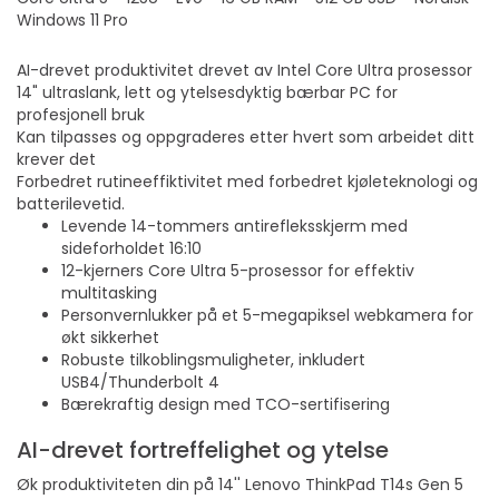
Windows 11 Pro
AI-drevet produktivitet drevet av Intel Core Ultra prosessor
14" ultraslank, lett og ytelsesdyktig bærbar PC for
profesjonell bruk
Kan tilpasses og oppgraderes etter hvert som arbeidet ditt
krever det
Forbedret rutineeffiktivitet med forbedret kjøleteknologi og
batterilevetid.
Levende 14-tommers antirefleksskjerm med
sideforholdet 16:10
12-kjerners Core Ultra 5-prosessor for effektiv
multitasking
Personvernlukker på et 5-megapiksel webkamera for
økt sikkerhet
Robuste tilkoblingsmuligheter, inkludert
USB4/Thunderbolt 4
Bærekraftig design med TCO-sertifisering
AI-drevet fortreffelighet og ytelse
Øk produktiviteten din på 14'' Lenovo ThinkPad T14s Gen 5