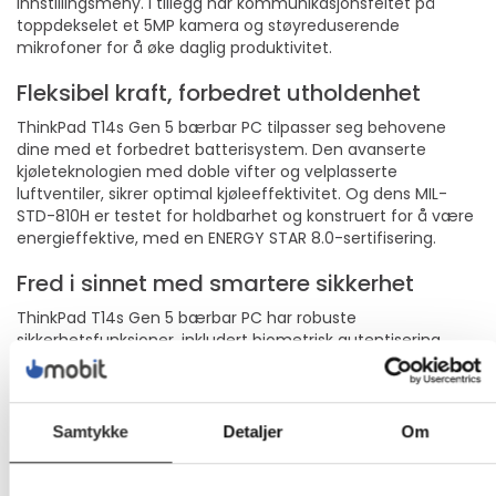
innstillingsmeny. I tillegg har kommunikasjonsfeltet på
toppdekselet et 5MP kamera og støyreduserende
mikrofoner for å øke daglig produktivitet.
Fleksibel kraft, forbedret utholdenhet
ThinkPad T14s Gen 5 bærbar PC tilpasser seg behovene
dine med et forbedret batterisystem. Den avanserte
kjøleteknologien med doble vifter og velplasserte
luftventiler, sikrer optimal kjøleeffektivitet. Og dens MIL-
STD-810H er testet for holdbarhet og konstruert for å være
energieffektive, med en ENERGY STAR 8.0-sertifisering.
Fred i sinnet med smartere sikkerhet
ThinkPad T14s Gen 5 bærbar PC har robuste
sikkerhetsfunksjoner, inkludert biometrisk autentisering
fingeravtrykksleser og ansiktsgjenkjenning for rask, sikker
pålogging. ThinkShield, vår omfattende sikkerhetssuite,
sikrer datakryptering via en diskret Trusted Platform Module
(dTPM). Og for ekstra beskyttelse finnes det en
Samtykke
Detaljer
Om
personvernlukker for webkameraet.