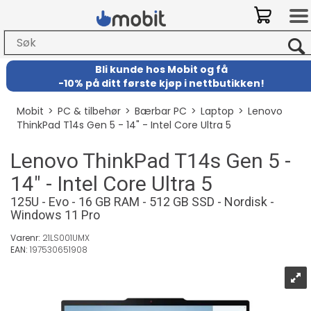
Bli kunde hos Mobit
og
få
-
10% på ditt første kjøp i nettbutikken!
Mobit
>
PC & tilbehør
>
Bærbar PC
>
Laptop
>
Lenovo
ThinkPad T14s Gen 5 - 14" - Intel Core Ultra 5
Lenovo ThinkPad T14s Gen 5 -
14" - Intel Core Ultra 5
125U - Evo - 16 GB RAM - 512 GB SSD - Nordisk -
Windows 11 Pro
Varenr:
21LS001UMX
EAN:
197530651908