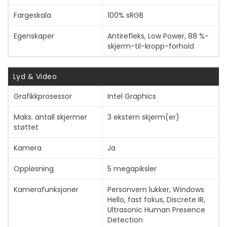
Fargeskala
100% sRGB
Egenskaper
Antirefleks, Low Power, 88 %-
skjerm-til-kropp-forhold
Lyd & Video
Grafikkprosessor
Intel Graphics
Maks. antall skjermer
3 ekstern skjerm(er)
støttet
Kamera
Ja
Vis mer
Oppløsning
5 megapiksler
Kamerafunksjoner
Personvern lukker, Windows
Hello, fast fokus, Discrete IR,
Ultrasonic Human Presence
Detection