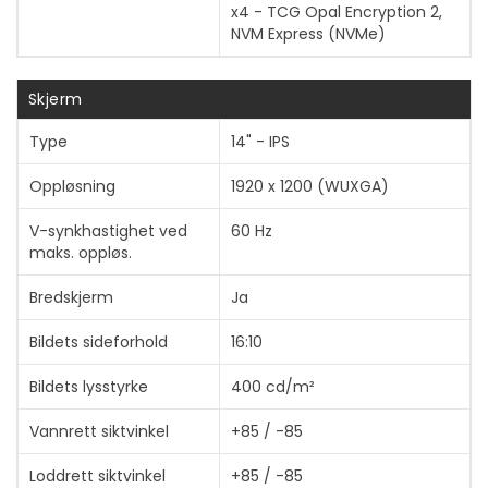
x4 - TCG Opal Encryption 2,
NVM Express (NVMe)
Skjerm
Type
14" - IPS
Oppløsning
1920 x 1200 (WUXGA)
V-synkhastighet ved
60 Hz
maks. oppløs.
Bredskjerm
Ja
Bildets sideforhold
16:10
Bildets lysstyrke
400 cd/m²
Vannrett siktvinkel
+85 / -85
Loddrett siktvinkel
+85 / -85