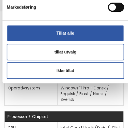
TEKNISK INFO
Markedsføring
Egenskaper
Produsentvarenummer
21LS001UMX
Tillat alle
tillat utvalg
Generelt
Produkttype
Bærbar PC - 180-graders
Ikke tillat
hengseldesign
Operativsystem
Windows 11 Pro - Dansk /
Engelsk / Finsk / Norsk /
Svensk
Prosessor / Chipset
CPU
Intel Core Ultra 5 (Serie 1) 125U