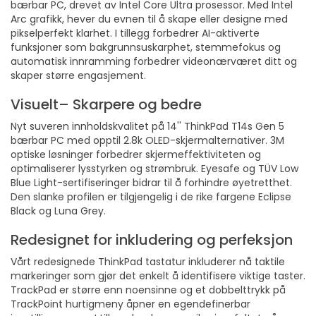
bærbar PC, drevet av Intel Core Ultra prosessor. Med Intel
Arc grafikk, hever du evnen til å skape eller designe med
pikselperfekt klarhet. I tillegg forbedrer AI-aktiverte
funksjoner som bakgrunnsuskarphet, stemmefokus og
automatisk innramming forbedrer videonærværet ditt og
skaper større engasjement.
Visuelt– Skarpere og bedre
Nyt suveren innholdskvalitet på 14'' ThinkPad T14s Gen 5
bærbar PC med opptil 2.8k OLED-skjermalternativer. 3M
optiske løsninger forbedrer skjermeffektiviteten og
optimaliserer lysstyrken og strømbruk. Eyesafe og TÜV Low
Blue Light-sertifiseringer bidrar til å forhindre øyetretthet.
Den slanke profilen er tilgjengelig i de rike fargene Eclipse
Black og Luna Grey.
Redesignet for inkludering og perfeksjon
Vårt redesignede ThinkPad tastatur inkluderer nå taktile
markeringer som gjør det enkelt å identifisere viktige taster.
TrackPad er større enn noensinne og et dobbelttrykk på
TrackPoint hurtigmeny åpner en egendefinerbar