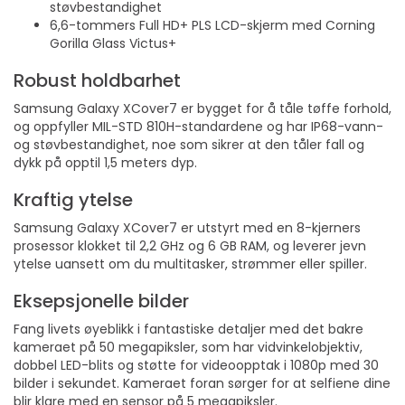
støvbestandighet
6,6-tommers Full HD+ PLS LCD-skjerm med Corning
Gorilla Glass Victus+
Robust holdbarhet
Samsung Galaxy XCover7 er bygget for å tåle tøffe forhold,
og oppfyller MIL-STD 810H-standardene og har IP68-vann-
og støvbestandighet, noe som sikrer at den tåler fall og
dykk på opptil 1,5 meters dyp.
Kraftig ytelse
Samsung Galaxy XCover7 er utstyrt med en 8-kjerners
prosessor klokket til 2,2 GHz og 6 GB RAM, og leverer jevn
ytelse uansett om du multitasker, strømmer eller spiller.
Eksepsjonelle bilder
Fang livets øyeblikk i fantastiske detaljer med det bakre
kameraet på 50 megapiksler, som har vidvinkelobjektiv,
dobbel LED-blits og støtte for videoopptak i 1080p med 30
bilder i sekundet. Kameraet foran sørger for at selfiene dine
blir klare med en sensor på 5 megapiksler.