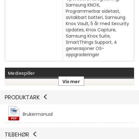
Samsung KNOX,
Programmerbar sidetast,
avtakbart batteri, Samsung
Knox Vault, 5 år med Security
Updates, Knox Capture,
Samsung Knox Suite,
SmartThings Support, 4
generasjoner OS-
oppgraderinger
Vis mer
Mediespiller
Vis mer
Støttede digitale
WAV, WMA, AAC, AMR, MP3,
lydstandarder
FLAC, XMF, OGG, MIDI, M4A,
PRODUKTARK
MXMF, OGA, 3GA, AWB, IMY,
RTTTL, RTX, OTA, MID
Brukermanual
Støttede
MKV, FLV, AVI, WMV, ASF, 3GP,
digitalvideostandarder
M4V, WebM, 3G2, MP4
TILBEHØR
Lydforbedringer
Dolby Atmos-lydteknologi