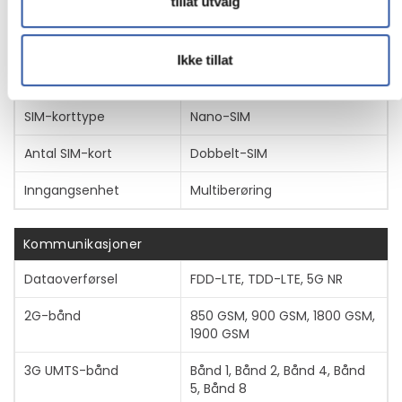
tillat utvalg
Intelligent assistent
Bixby
Ikke tillat
Navigering
GPS, GLONASS, BeiDou, Galileo,
QZSS
SIM-korttype
Nano-SIM
Antal SIM-kort
Dobbelt-SIM
Inngangsenhet
Multiberøring
Kommunikasjoner
Vis mer
Dataoverførsel
FDD-LTE, TDD-LTE, 5G NR
2G-bånd
850 GSM, 900 GSM, 1800 GSM,
1900 GSM
3G UMTS-bånd
Bånd 1, Bånd 2, Bånd 4, Bånd
5, Bånd 8