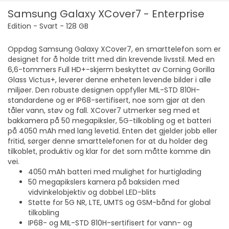
Samsung Galaxy XCover7 - Enterprise
Edition - Svart - 128 GB
Oppdag Samsung Galaxy XCover7, en smarttelefon som er
designet for å holde tritt med din krevende livsstil. Med en
6,6-tommers Full HD+-skjerm beskyttet av Corning Gorilla
Glass Victus+, leverer denne enheten levende bilder i alle
miljøer. Den robuste designen oppfyller MIL-STD 810H-
standardene og er IP68-sertifisert, noe som gjør at den
tåler vann, støv og fall. XCover7 utmerker seg med et
bakkamera på 50 megapiksler, 5G-tilkobling og et batteri
på 4050 mAh med lang levetid. Enten det gjelder jobb eller
fritid, sørger denne smarttelefonen for at du holder deg
tilkoblet, produktiv og klar for det som måtte komme din
vei.
4050 mAh batteri med mulighet for hurtiglading
50 megapikslers kamera på baksiden med
vidvinkelobjektiv og dobbel LED-blits
Støtte for 5G NR, LTE, UMTS og GSM-bånd for global
tilkobling
IP68- og MIL-STD 810H-sertifisert for vann- og