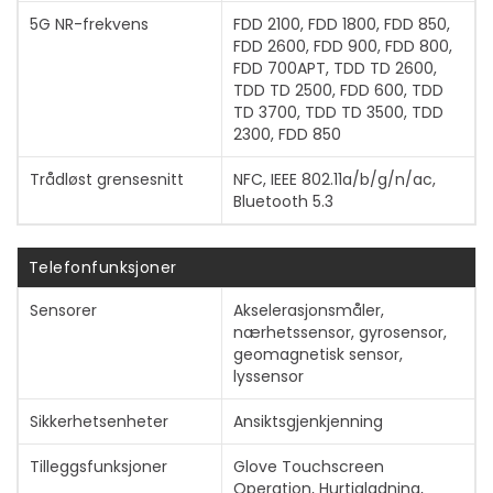
5G NR-frekvens
FDD 2100, FDD 1800, FDD 850,
FDD 2600, FDD 900, FDD 800,
FDD 700APT, TDD TD 2600,
TDD TD 2500, FDD 600, TDD
TD 3700, TDD TD 3500, TDD
2300, FDD 850
Trådløst grensesnitt
NFC, IEEE 802.11a/b/g/n/ac,
Bluetooth 5.3
Telefonfunksjoner
Sensorer
Akselerasjonsmåler,
nærhetssensor, gyrosensor,
geomagnetisk sensor,
lyssensor
Sikkerhetsenheter
Ansiktsgjenkjenning
Tilleggsfunksjoner
Glove Touchscreen
Operation, Hurtigladning,