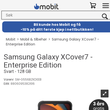
Bli kunde hos Mobit
og
få
-
10% på ditt første kjøp i nettbutikken!
Mobit
>
Mobil & tilbehør
>
Samsung Galaxy XCover7 -
Enterprise Edition
Samsung Galaxy XCover7 -
Enterprise Edition
Svart - 128 GB
Varenr:
SM-G556BZKDEEB
EAN:
8806095382616