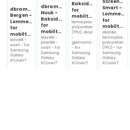
(720p) ved 120 fps
Screenor
Baksidedeksel
dbramante1928
Smart -
dbramante1928
for
Nuuk -
Lommebo
Bergen -
mobiltelefon
Skjerm
Baksidedeksel
for
Lommebok
termoplast-
for
mobiltelefon
polyuretan
for
Type
LCD-display
mobiltelefon
(TPU), akryl
økolær,
mobiltelefon
løsvekt -
-
termoplast-
løsvekt -
Teknologi
PLS
plastikk -
gjennomsiktig
polyuretan
svart - for
svart - for
- for
(TPU) - for
Samsung
Diagonal størrelse
6.6"
Samsung
Samsung
Samsung
Galaxy
Galaxy
Galaxy
Galaxy
XCover7
XCover7
XCover7
XCover7
Displayoppløsning
2408 x 1080 piksler
Visningsformat
Full HD+
123,-
68,-
220,-
239,-
Eks mva
Eks mva
Eks mva
Eks mva
Høyde-/breddeforhold
20:9
Maks. lysstyrke
600 cd/m²
Fargedybde
16 million colors
Oppfriskningshastighet
60 Hz