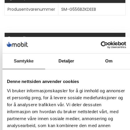
Produsentvarenummer
SM-G556BZKDEEB
Generelt
Produkttype
Smarttelefon
Energietikett QR-kode
Https://eprel.ec.europa.eu/qr/2
Samtykke
Detaljer
Om
URL
Energiklasse
Klasse A
Denne nettsiden anvender cookies
Fabrikantmodellnummer
SM-G556B
Vi bruker informasjonskapsler for å gi innhold og annonser
et personlig preg, for å levere sosiale mediefunksjoner og
Produktformfaktor
Berøring - Robust
for å analysere trafikken vår. Vi deler dessuten
informasjon om hvordan du bruker nettstedet vårt, med
Beskyttelse
Vannbestandig, støvbestandig
partnerne våre innen sosiale medier, annonsering og
analysearbeid, som kan kombinere den med annen
Bredde
80.1 mm