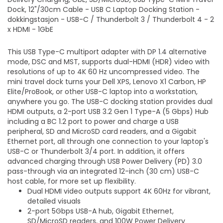
Dock, 12"/30cm Cable - USB C Laptop Docking Station -
dokkingstasjon - USB-C / Thunderbolt 3 / Thunderbolt 4 - 2
x HDMI - 1GbE
This USB Type-C multiport adapter with DP 1.4 alternative
mode, DSC and MST, supports dual-HDMI (HDR) video with
resolutions of up to 4K 60 Hz uncompressed video. The
mini travel dock turns your Dell XPS, Lenovo X1 Carbon, HP
Elite/ProBook, or other USB-C laptop into a workstation,
anywhere you go. The USB-C docking station provides dual
HDMI outputs, a 2-port USB 3.2 Gen 1 Type-A (5 Gbps) Hub
including a BC 1.2 port to power and charge a USB
peripheral, SD and MicroSD card readers, and a Gigabit
Ethernet port, all through one connection to your laptop's
USB-C or Thunderbolt 3/4 port. In addition, it offers
advanced charging through USB Power Delivery (PD) 3.0
pass-through via an integrated 12-inch (30 cm) USB-C
host cable, for more set up flexibility.
Dual HDMI video outputs support 4K 60Hz for vibrant,
detailed visuals
2-port 5Gbps USB-A hub, Gigabit Ethernet,
SD/MicroSD readers, and 100W Power Delivery