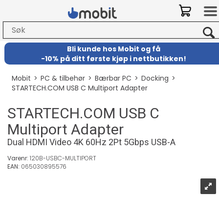
Bli kunde hos Mobit
og
få
-
10% på ditt første kjøp i nettbutikken!
Mobit
>
PC & tilbehør
>
Bærbar PC
>
Docking
>
STARTECH.COM USB C Multiport Adapter
STARTECH.COM USB C
Multiport Adapter
Dual HDMI Video 4K 60Hz 2Pt 5Gbps USB-A
Varenr:
120B-USBC-MULTIPORT
EAN:
065030895576