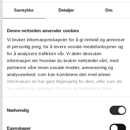
Samtykke
Detaljer
Om
Egenskaper
Produsentvarenummer
120B-USBC-MULTIPORT
Denne nettsiden anvender cookies
Vi bruker informasjonskapsler for å gi innhold og annonser
et personlig preg, for å levere sosiale mediefunksjoner og
Generelt
for å analysere trafikken vår. Vi deler dessuten
informasjon om hvordan du bruker nettstedet vårt, med
Produkttype
Dokkingstasjon
partnerne våre innen sosiale medier, annonsering og
analysearbeid, som kan kombinere den med annen
Bredde
14.5 cm
informasjon du har gjort tilgjengelig for dem, eller som de
Dybde
5.9 cm
har samlet inn gjennom din bruk av tjenestene deres.
Høyde
1.4 cm
Samtykkevalg
Nødvendig
Vekt
165 g
Eksteriørfarge
Romgrå
Egenskaper