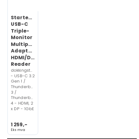
Startech
USB-C
Triple-
Monitor
Multiport
Adapter,
HDMI/DP/Card
Reader
dokkingstasjon
- USB-C 3.2
Gen 1 /
Thunderbolt
3 /
Thunderbolt
4 - HDMI, 2
x DP - 1GbE
1 259,-
Eks mva