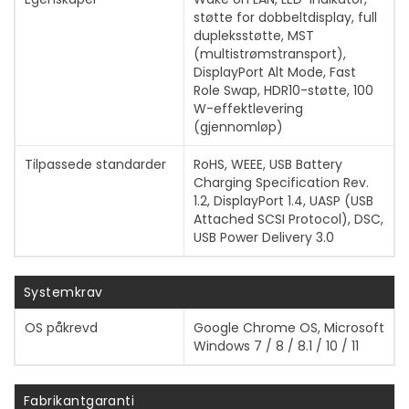
støtte for dobbeltdisplay, full
dupleksstøtte, MST
(multistrømstransport),
DisplayPort Alt Mode, Fast
Role Swap, HDR10-støtte, 100
W-effektlevering
(gjennomløp)
Tilpassede standarder
RoHS, WEEE, USB Battery
Charging Specification Rev.
1.2, DisplayPort 1.4, UASP (USB
Attached SCSI Protocol), DSC,
USB Power Delivery 3.0
Systemkrav
OS påkrevd
Google Chrome OS, Microsoft
Windows 7 / 8 / 8.1 / 10 / 11
Fabrikantgaranti