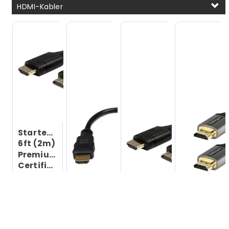
HDMI-Kabler
Startech
6ft (2m)
Premium
Certified
HDMI 2.0
Cable
with
Ethernet,
High