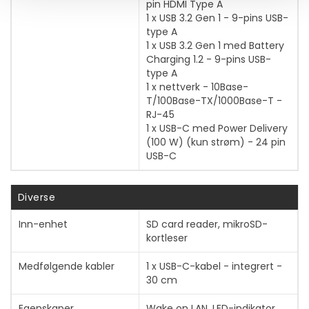
pin HDMI Type A
1 x USB 3.2 Gen 1 - 9-pins USB-
type A
1 x USB 3.2 Gen 1 med Battery
Charging 1.2 - 9-pins USB-
Vis mer
type A
1 x nettverk - 10Base-
T/100Base-TX/1000Base-T -
RJ-45
1 x USB-C med Power Delivery
(100 W) (kun strøm) - 24 pin
USB-C
Diverse
Inn-enhet
SD card reader, mikroSD-
kortleser
Medfølgende kabler
1 x USB-C-kabel - integrert -
30 cm
Egenskaper
Wake on LAN, LED-indikator,