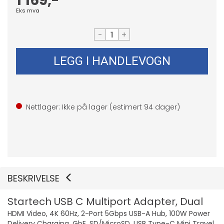
1 169,-
Eks mva
-
+
LEGG I HANDLEVOGN
Nettlager: Ikke på lager (estimert
94
dager)
BESKRIVELSE
Startech USB C Multiport Adapter, Dual
HDMI Video, 4K 60Hz, 2-Port 5Gbps USB-A Hub, 100W Power
Delivery Charging, GbE, SD/MicroSD, USB Type-C Mini Travel