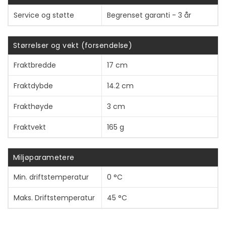
Service og støtte
Begrenset garanti - 3 år
Størrelser og vekt (forsendelse)
Fraktbredde
17 cm
Fraktdybde
14.2 cm
Frakthøyde
3 cm
Fraktvekt
165 g
Miljøparametere
Min. driftstemperatur
0 °C
Maks. Driftstemperatur
45 °C