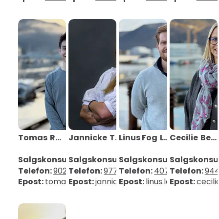
Tomas
Romslo
Jannicke
Thomsen
Linus Fog
Løkkevik
Cecilie
Bekkåsen
Salgskonsulent
Salgskonsulent
Salgskonsulent
Salgskonsu
Telefon:
90268078
Telefon:
97723652
Telefon:
40733056
Telefon:
94
Epost:
tomas.romslo@mobit.no
Epost:
jannicke.thomsen@mobit.no
Epost:
linus.lokkevik@mob
Epost:
cecil