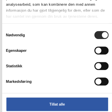
oss,
har
utskrift
analysearbeid, som kan kombinere den med annen
og vi
en
-
Arild Brensdal,
informasjon du har gjort tilgjengelig for dem, eller som de
setter
plan
uansett
daglig
har samlet inn gjennom din bruk av tjenestene deres.
stor
for
størrelse
leder
pris
bærekraft"
og
i DF
Samtykkevalg
på alt
format."
Rental
Nødvendig
vi har
lært i
Fredrik
Simon
løpet
Egenskaper
Søreide,
Simonnæs,
av
Konsernsjef
CEO i
prosesse
i
Sumo
Statistikk
Kaland
Restaurant
&
Marius
Markedsføring
Partners
Mosleth
daglig
leder
Tillat alle
i