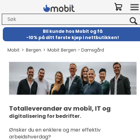
Bli kunde hos Mobit
og
få
-
10% på ditt første kjøp i nettbutikken!
Mobit
>
Bergen
>
Mobit Bergen - Damsgård
Totalleverandør av mobil, IT og
digitalisering for bedrifter.
Ønsker du en enklere og mer effektiv
arbeidshverdag?