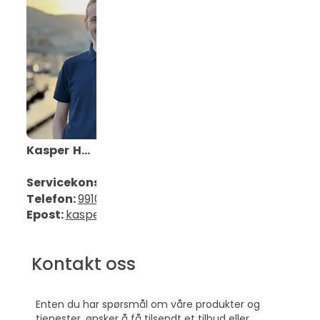
Kasper
Hovland
Servicekonsulent
Telefon:
99108628
Epost:
kasper.hovland@mobit.no
Kontakt oss
Enten du har spørsmål om våre produkter og
tjenester, ønsker å få tilsendt et tilbud eller