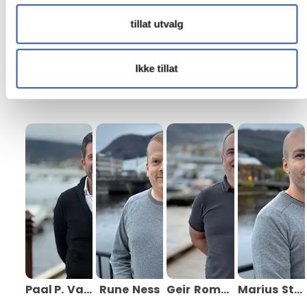
Noso
Hydraul
tillat utvalg
AS
Ikke tillat
Møt våre ansatte:
Paal P.
Vaage
Rune
Ness
Geir
Romslo
Marius
Stølen