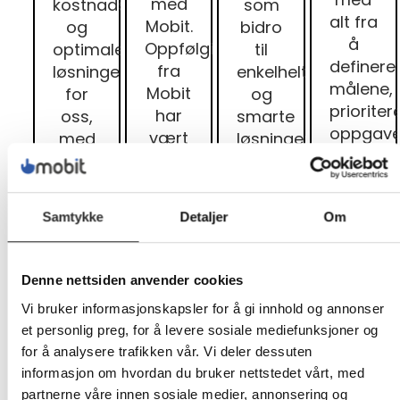
med
kostnadseffektive
som
alt fra
Mobit.
og
bidro
å
Oppfølgingen
optimale
til
definere
fra
løsningen
enkelhelt,
målene,
Mobit
for
og
prioriter
har
oss,
smarte
oppgave
vært
med
løsninger,
til å
enestående
brukervennlig
derfor
gjennom
og
grensesnitt,
valgte
opplærin
fremragende.
pålitelig
vi
Samtykke
Detaljer
Om
Samarbe
Samtidig
papirhåndtering,
Damsgård
med
er det
avansert
digital
Mobit
viktig
sikkerhet
på IT
Denne nettsiden anvender cookies
har
at vi
og
drift
Vi bruker informasjonskapsler for å gi innhold og annonser
vært
som
sofistikerte
og
et personlig preg, for å levere sosiale mediefunksjoner og
svært
en
verktøy
Support"
for å analysere trafikken vår. Vi deler dessuten
verdifullt
ansvarlig
for all
informasjon om hvordan du bruker nettstedet vårt, med
for
bedrift
vår
partnerne våre innen sosiale medier, annonsering og