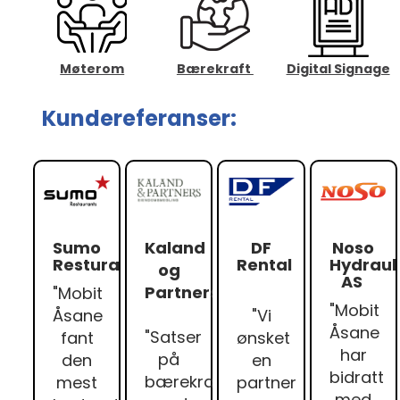
Bærekraft
Digital Signage
Møterom
Kundereferanser:
Kaland
Sumo
DF
Noso
Resturant
Rental
Hydraul
og
AS
Partners
"Mobit
"Mobit
Åsane
"Vi
Åsane
"Satser
fant
ønsket
har
på
den
en
bidratt
bærekraft
mest
partner
med