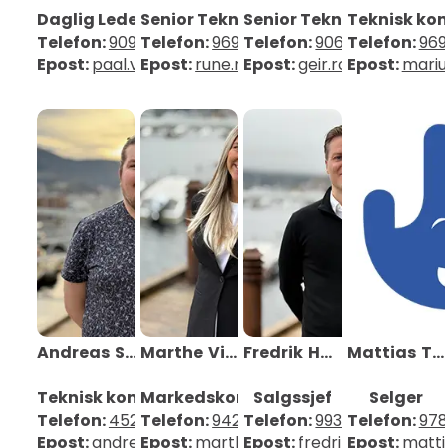
Daglig Leder
Senior Teknisk konsulent
Senior Teknisk konsulen
Teknisk kon
Telefon:
90965009
Telefon:
96945995
Telefon:
90637003
Telefon:
969
Epost:
paal.vaage@mobit.no
Epost:
rune.ness@mobit.no
Epost:
geir.romslo@mobit
Epost:
mariu
Andreas
Strømsnes
Marthe
Viken
Fredrik
Heggland
Mattias
Totland
Teknisk konsulent
Markedskonsulent
Salgssjef
Selger
Telefon:
45281613
Telefon:
94205959
Telefon:
99373900
Telefon:
978
Epost:
andreas.stromsnes@mobit.no
Epost:
marthe.viken@mobit.no
Epost:
fredrik.heggland@
Epost:
matti