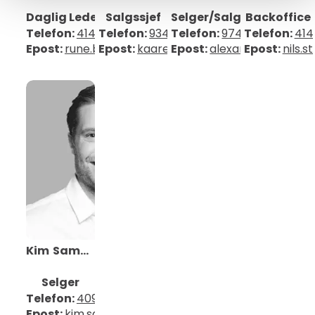
Daglig Leder
Salgssjef
Selger/Salgskonsulent
Backoffice
Telefon:
41418414
Telefon:
93419000
Telefon:
97479919
Telefon:
414
Epost:
rune.bjaland@mobit.no
Epost:
kaare.hauklien@mobit.no
Epost:
alexandra.windsb
Epost:
nils.
Kim
Samuelsson
Selger
Telefon:
40902057
Epost:
kim.samuelsson@mobit.no