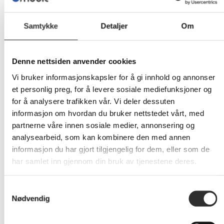
Samtykke
Detaljer
Om
Produkter og tjenester:
Denne nettsiden anvender cookies
Vi bruker informasjonskapsler for å gi innhold og annonser
et personlig preg, for å levere sosiale mediefunksjoner og
for å analysere trafikken vår. Vi deler dessuten
IT-sikkerhet
IT-tjenester &
informasjon om hvordan du bruker nettstedet vårt, med
Telefoni
Hardware
partnerne våre innen sosiale medier, annonsering og
analysearbeid, som kan kombinere den med annen
informasjon du har gjort tilgjengelig for dem, eller som de
har samlet inn gjennom din bruk av tjenestene deres.
Finansiering
Bærekraft
Møterom
Samtykkevalg
Nødvendig