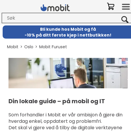
Bli kunde hos Mobit
og
få
-
10% på ditt første kjøp i nettbutikken!
Mobit
>
Oslo
>
Mobit Furuset
Din lokale guide – på mobil og IT
Som forhandler i Mobit er vår ambisjon å gjøre din
hverdag enkel, oppdatert og problemfri.
Det skal vi gjøre ved å tilby de digitale verktøyene