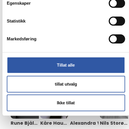
Egenskaper
Kopi & Print
Digital Signage
Statistikk
Møt våre ansatte:
Markedsføring
Tillat alle
tillat utvalg
Ikke tillat
Rune
Bjåland
Kåre
Hauklien
Alexandra
Nils
Windsberger
Storødegård