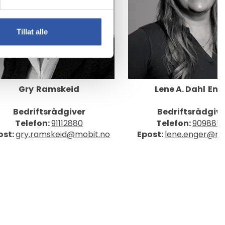
Tillat alle
Gry
Ramskeid
Lene A. Dahl
Eng
Bedriftsrådgiver
Bedriftsrådgiv
Telefon:
91112880
Telefon:
909885
ost:
gry.ramskeid@mobit.no
Epost:
lene.enger@mo