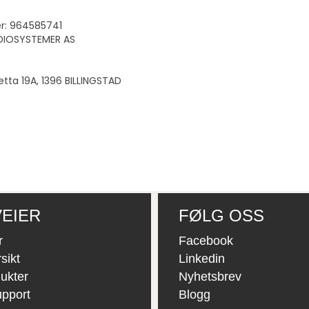
r: 964585741
ADIOSYSTEMER AS
letta 19A, 1396 BILLINGSTAD
EIER
FØLG OSS
r
Facebook
sikt
Linkedin
ukter
Nyhetsbrev
upport
Blogg