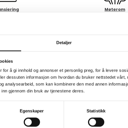
ansiering
Møterom
Detaljer
Kopi & Print
al Signage
ookies
 for å gi innhold og annonser et personlig preg, for å levere sos
ansatte:
deler dessuten informasjon om hvordan du bruker nettstedet vårt,
og analysearbeid, som kan kombinere den med annen informasjon d
 inn gjennom din bruk av tjenestene deres.
Egenskaper
Statistikk