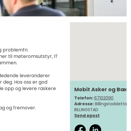
g problemfri.
oner til møteromsutstyr, IT
 sammen.
d ledende leverandører
for deg. Hos oss er god
ille opp og levere raskere
Mobit Asker og Bæ
Telefon:
67102090
Adresse:
Billingstadsletta 1
dag og fremover.
BILLINGSTAD
Send epost