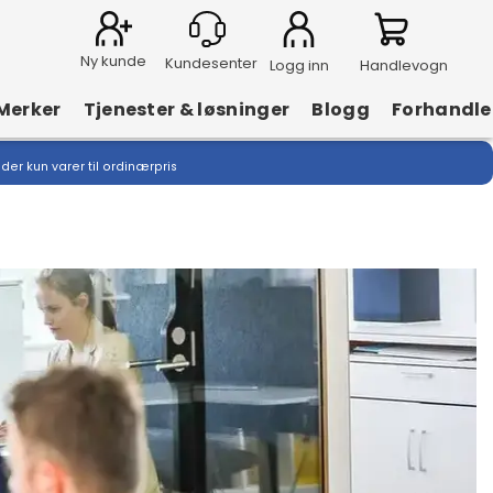
Ny kunde
Logg inn
Handlevogn
Merker
Tjenester & løsninger
Blogg
Forhandle
lder kun varer til ordinærpris