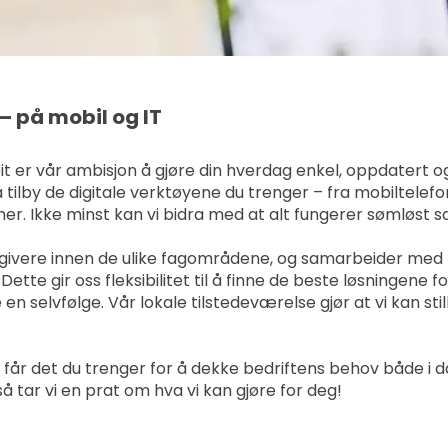
 – på mobil og IT
t er vår ambisjon å gjøre din hverdag enkel, oppdatert o
å tilby de digitale verktøyene du trenger – fra mobiltelef
mer. Ikke minst kan vi bidra med at alt fungerer sømløst
rådgivere innen de ulike fagområdene, og samarbeider me
 Dette gir oss fleksibilitet til å finne de beste løsningene 
en selvfølge. Vår lokale tilstedeværelse gjør at vi kan st
 du får det du trenger for å dekke bedriftens behov både i 
å tar vi en prat om hva vi kan gjøre for deg!