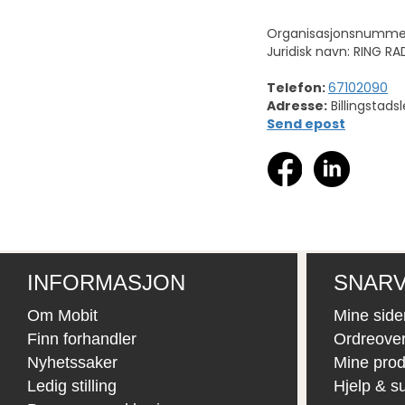
Organisasjonsnumme
Juridisk navn: RING R
Telefon:
67102090
Adresse:
Billingstads
Send epost
INFORMASJON
SNARV
Om Mobit
Mine side
Finn forhandler
Ordreover
Nyhetssaker
Mine prod
Ledig stilling
Hjelp & s