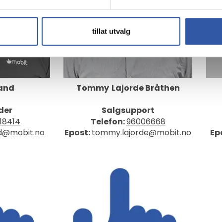
tillat utvalg
and
Tommy
Lajorde Bråthen
der
Salgsupport
18414
Telefon:
96006668
nd@mobit.no
Epost:
tommy.lajorde@mobit.no
Ep