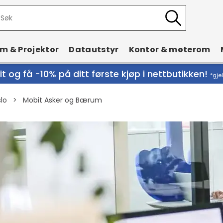
rm & Projektor
Datautstyr
Kontor & møterom
t og få -10% på ditt første kjøp i nettbutikken!
*gje
lo
>
Mobit Asker og Bærum