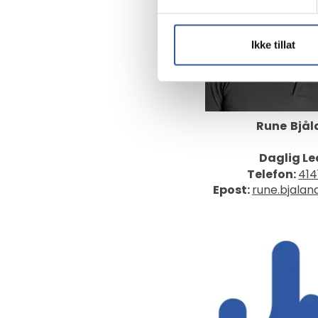
Ikke tillat
Rune
Bjål
Daglig Le
Telefon:
414
Epost:
rune.bjala