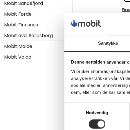
Mobit Sandefjord
Fin
Mobit Førde
Mobit Finnsnes
Mobit avd. Sarpsborg
Samtykke
Mobit Molde
Digit
Mobit Volda
Denne nettsiden anvender c
Vi bruker informasjonskapsler
Møt våre 
analysere trafikken vår. Vi 
sosiale medier, annonsering 
dem, eller som de har samlet
Samtykkevalg
Nødvendig