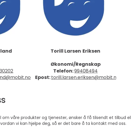
åland
Torill Larsen
Eriksen
Økonomi/Regnskap
30202
Telefon:
99408494
land@mobit.no
Epost:
torill.larsen.eriksen@mobit.no
ss
om våre produkter og tjenester, ønsker å få tilsendt et tilbud el
hvordan vi kan hjelpe deg, så er det bare å ta kontakt med oss.