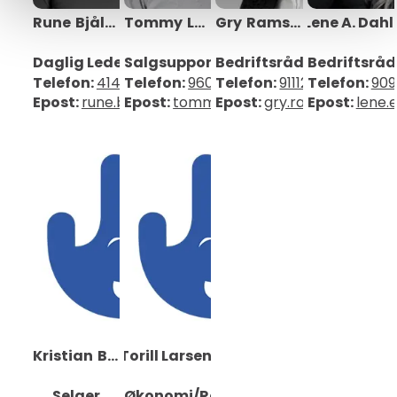
Rune
Bjåland
Tommy
Lajorde Bråthen
Gry
Ramskeid
Lene A. Dahl
Daglig Leder
Salgsupport
Bedriftsrådgiver
Bedriftsråd
Telefon:
41418414
Telefon:
96006668
Telefon:
91112880
Telefon:
909
Epost:
rune.bjaland@mobit.no
Epost:
tommy.lajorde@mobit.no
Epost:
gry.ramskeid@mob
Epost:
lene.
Kristian
Bjåland
Torill Larsen
Eriksen
Selger
Økonomi/Regnskap