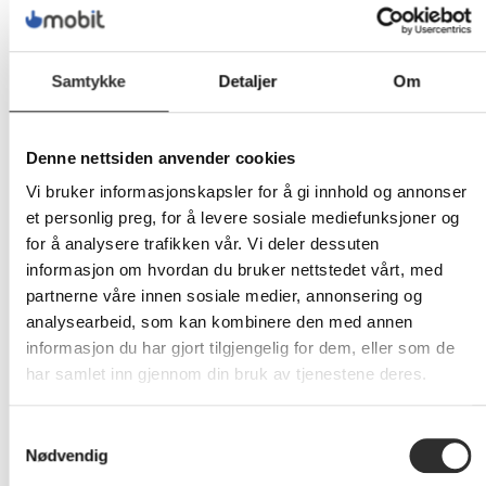
Samtykke
Detaljer
Om
Produkter og tjenester:
Denne nettsiden anvender cookies
Vi bruker informasjonskapsler for å gi innhold og annonser
et personlig preg, for å levere sosiale mediefunksjoner og
for å analysere trafikken vår. Vi deler dessuten
informasjon om hvordan du bruker nettstedet vårt, med
IT-sikkerhet
IT-tjenester &
partnerne våre innen sosiale medier, annonsering og
Telefoni
Hardware
analysearbeid, som kan kombinere den med annen
informasjon du har gjort tilgjengelig for dem, eller som de
har samlet inn gjennom din bruk av tjenestene deres.
Samtykkevalg
Finansiering
Bærekraft
Møterom
Nødvendig