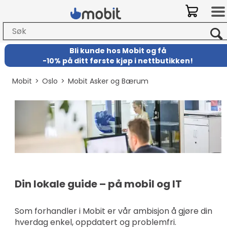
Bli kunde hos Mobit
og
få
-
10% på ditt første kjøp i nettbutikken!
Mobit
>
Oslo
>
Mobit Asker og Bærum
Din lokale guide – på mobil og IT
Som forhandler i Mobit er vår ambisjon å gjøre din
hverdag enkel, oppdatert og problemfri.