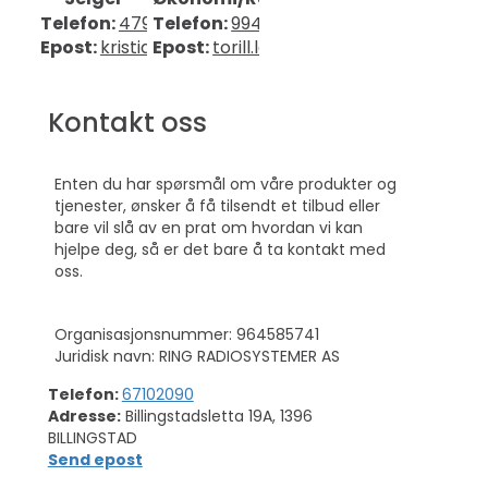
Telefon:
47930202
Telefon:
99408494
Epost:
kristian.bjaaland@mobit.no
Epost:
torill.larsen.eriksen@mobit.no
Kontakt oss
Enten du har spørsmål om våre produkter og
tjenester, ønsker å få tilsendt et tilbud eller
bare vil slå av en prat om hvordan vi kan
hjelpe deg, så er det bare å ta kontakt med
oss.
Organisasjonsnummer: 964585741
Juridisk navn: RING RADIOSYSTEMER AS
Telefon:
67102090
Adresse:
Billingstadsletta 19A, 1396
BILLINGSTAD
Send epost