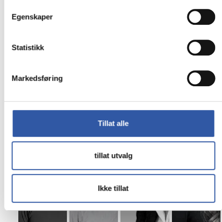
Egenskaper
Statistikk
Kopi & Print
Digital Signage
Markedsføring
Møt våre ansatte:
Tillat alle
tillat utvalg
Ikke tillat