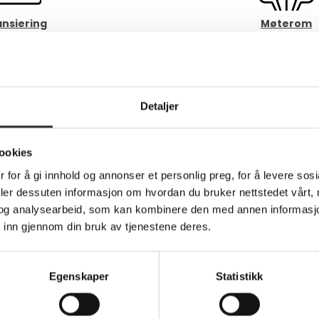
ansiering
Møterom
Detaljer
Kopi & Print
al Signage
ookies
 for å gi innhold og annonser et personlig preg, for å levere sos
ansatte:
deler dessuten informasjon om hvordan du bruker nettstedet vårt,
og analysearbeid, som kan kombinere den med annen informasjon d
 inn gjennom din bruk av tjenestene deres.
Egenskaper
Statistikk