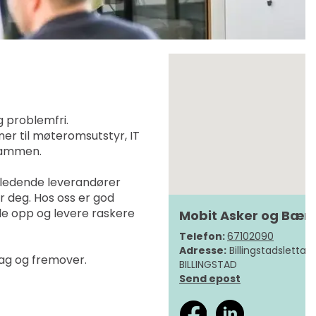
g problemfri.
oner til møteromsutstyr, IT
 sammen.
d ledende leverandører
for deg. Hos oss er god
ille opp og levere raskere
Mobit Asker og Bæ
Telefon:
67102090
Adresse:
Billingstadsletta 1
dag og fremover.
BILLINGSTAD
Send epost