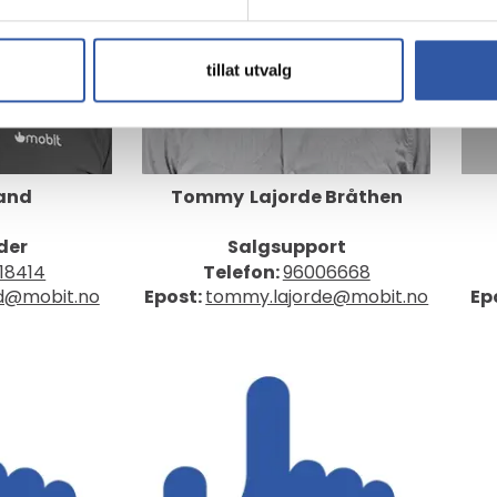
tillat utvalg
and
Tommy
Lajorde Bråthen
der
Salgsupport
18414
Telefon:
96006668
nd@mobit.no
Epost:
tommy.lajorde@mobit.no
Ep