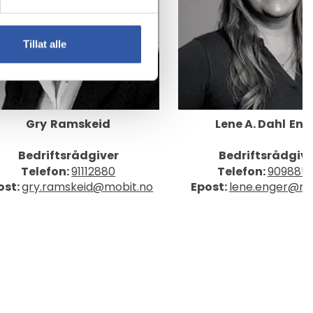
Tillat alle
Gry
Ramskeid
Lene A. Dahl
Eng
Bedriftsrådgiver
Bedriftsrådgiv
Telefon:
91112880
Telefon:
909885
ost:
gry.ramskeid@mobit.no
Epost:
lene.enger@mo