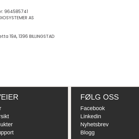
r: 964585741
ADIOSYSTEMER AS
letta 19A, 1396 BILLINGSTAD
EIER
FØLG OSS
r
Facebook
sikt
Linkedin
ukter
Nyhetsbrev
upport
Blogg