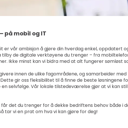
 – på mobil og IT
t er vår ambisjon å gjøre din hverdag enkel, oppdatert o
å tilby de digitale verktøyene du trenger – fra mobiltelef
mer. Ikke minst kan vi bidra med at alt fungerer sømløst
rådgivere innen de ulike fagområdene, og samarbeider me
 Dette gir oss fleksibilitet til å finne de beste løsningene 
en selvfølge. Vår lokale tilstedeværelse gjør at vi kan st
 du får det du trenger for å dekke bedriftens behov både i 
å tar vi en prat om hva vi kan gjøre for deg!