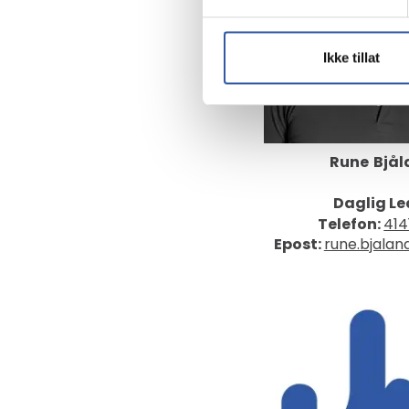
Ikke tillat
Rune
Bjål
Daglig Le
Telefon:
414
Epost:
rune.bjala