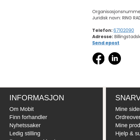
Organisasjonsnumme
Juridisk navn: RING R
Telefon:
67102090
Adresse:
Billingstads
Send epost
INFORMASJON
SNARV
Om Mobit
Mine side
Finn forhandler
Ordreover
Nyhetssaker
Mine prod
Ledig stilling
Hjelp & s