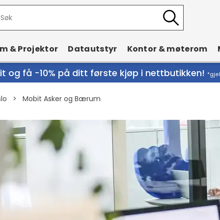
rm & Projektor
Datautstyr
Kontor & møterom
t og få -10% på ditt første kjøp i nettbutikken!
*gje
lo
>
Mobit Asker og Bærum