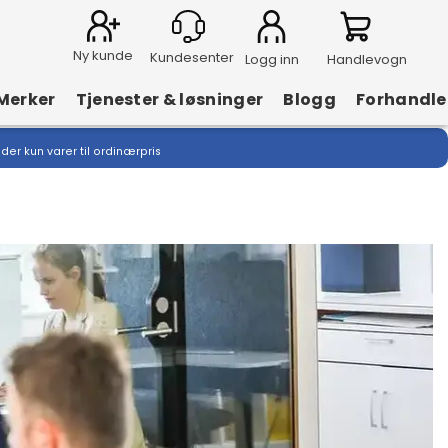
Ny kunde
Logg inn
Handlevogn
Merker
Tjenester & løsninger
Blogg
Forhandle
lder kun varer til ordinærpris