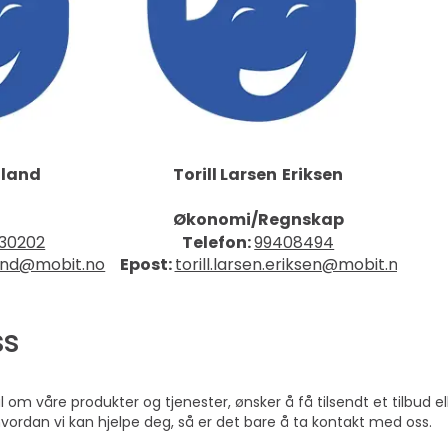
åland
Torill Larsen
Eriksen
Økonomi/Regnskap
30202
Telefon:
99408494
land@mobit.no
Epost:
torill.larsen.eriksen@mobit.no
ss
om våre produkter og tjenester, ønsker å få tilsendt et tilbud el
hvordan vi kan hjelpe deg, så er det bare å ta kontakt med oss.