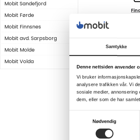
Mobit Sandefjord
Fin
Mobit Førde
Mobit Finnsnes
Mobit avd. Sarpsborg
Samtykke
Mobit Molde
Digit
Mobit Volda
Denne nettsiden anvender c
Vi bruker informasjonskapsler
Møt våre 
analysere trafikken vår. Vi 
sosiale medier, annonsering 
dem, eller som de har samlet
Samtykkevalg
Nødvendig