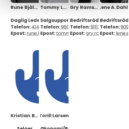
Rune
Bjåland
Tommy
Lajorde Bråthen
Gry
Ramskeid
Lene A. Dahl
Daglig Leder
Salgsupport
Bedriftsrådgiver
Bedriftsråd
Telefon:
41418414
Telefon:
96006668
Telefon:
91112880
Telefon:
909
Epost:
rune.bjaland@mobit.no
Epost:
tommy.lajorde@mobit.no
Epost:
gry.ramskeid@mob
Epost:
lene.
Kristian
Bjåland
Torill Larsen
Eriksen
Selger
Økonomi/Regnskap