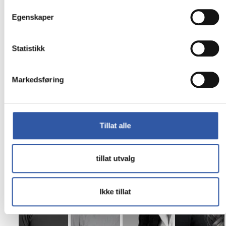
Egenskaper
Statistikk
Kopi & Print
Digital Signage
Markedsføring
Møt våre ansatte:
Tillat alle
tillat utvalg
Ikke tillat