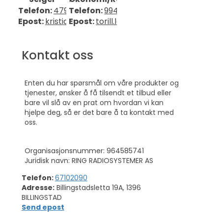
Telefon:
47930202
Telefon:
99408494
Epost:
kristian.bjaaland@mobit.no
Epost:
torill.larsen.eriksen@mobit.no
Kontakt oss
Enten du har spørsmål om våre produkter og
tjenester, ønsker å få tilsendt et tilbud eller
bare vil slå av en prat om hvordan vi kan
hjelpe deg, så er det bare å ta kontakt med
oss.
Organisasjonsnummer: 964585741
Juridisk navn: RING RADIOSYSTEMER AS
Telefon:
67102090
Adresse:
Billingstadsletta 19A, 1396
BILLINGSTAD
Send epost