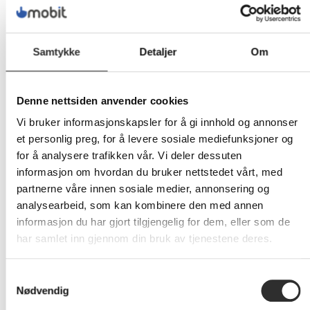
Samtykke
Detaljer
Om
Produkter og tjenester:
Denne nettsiden anvender cookies
Vi bruker informasjonskapsler for å gi innhold og annonser
et personlig preg, for å levere sosiale mediefunksjoner og
for å analysere trafikken vår. Vi deler dessuten
informasjon om hvordan du bruker nettstedet vårt, med
IT-sikkerhet
IT-tjenester &
partnerne våre innen sosiale medier, annonsering og
Telefoni
Hardware
analysearbeid, som kan kombinere den med annen
informasjon du har gjort tilgjengelig for dem, eller som de
har samlet inn gjennom din bruk av tjenestene deres.
Samtykkevalg
Finansiering
Bærekraft
Møterom
Nødvendig