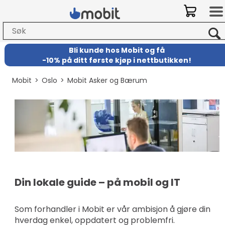
Bli kunde hos Mobit
og
få
-
10% på ditt første kjøp i nettbutikken!
Mobit
>
Oslo
>
Mobit Asker og Bærum
Din lokale guide – på mobil og IT
Som forhandler i Mobit er vår ambisjon å gjøre din
hverdag enkel, oppdatert og problemfri.