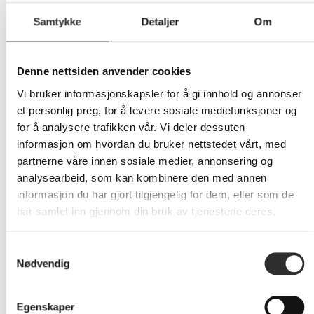
Samtykke
Detaljer
Om
Denne nettsiden anvender cookies
Vi bruker informasjonskapsler for å gi innhold og annonser
et personlig preg, for å levere sosiale mediefunksjoner og
for å analysere trafikken vår. Vi deler dessuten
informasjon om hvordan du bruker nettstedet vårt, med
partnerne våre innen sosiale medier, annonsering og
analysearbeid, som kan kombinere den med annen
AI assistent
informasjon du har gjort tilgjengelig for dem, eller som de
Spar tid og løft samtaleopplevelsen med AI som
har samlet inn gjennom din bruk av tjenestene deres.
transkriberer, analyserer og gir deg
nøkkelinformasjon automatisk.
Samtykkevalg
Les mer
Nødvendig
Egenskaper