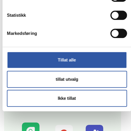
Statistikk
Markedsføring
Integreres enkelt med systemene
du allerede bruker i dag
Tillat alle
Koble AI-resepsjonisten til ditt eksisterende bookingsystem,
CRM eller kalender – uten komplisert oppsett.
tillat utvalg
Les mer ➝
Ikke tillat