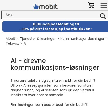
Bli kunde hos Mobit
og
få
-
10% på ditt første kjøp i nettbutikken!
Mobit
>
Tjenester & løsninger
>
Kommunikasjonsløsninger
Telavox
>
AI
AI - drevne
kommunikasjons-løsninger
Smartere telefoni og samtaleinnsikt for din bedrift.
Utforsk AI-resepsjonisten som besvarer samtaler
døgnet rundt, og AI assisten som gir deg verdifull
innsikt fra hver eneste samtale.
Finn løsningen som passer best for din bedrift