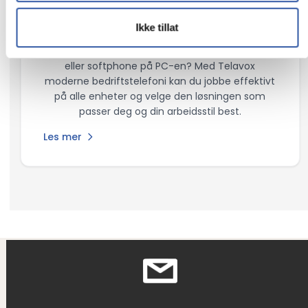
Telavox Fasttelefon og
softphone
Ikke tillat
Vil du ha kontroll over telefonien via fasttelefon
eller softphone på PC-en? Med Telavox
moderne bedriftstelefoni kan du jobbe effektivt
på alle enheter og velge den løsningen som
passer deg og din arbeidsstil best.
Les mer