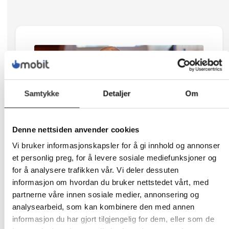
Samtykke
Detaljer
Om
Denne nettsiden anvender cookies
Vi bruker informasjonskapsler for å gi innhold og annonser
et personlig preg, for å levere sosiale mediefunksjoner og
for å analysere trafikken vår. Vi deler dessuten
informasjon om hvordan du bruker nettstedet vårt, med
Telavox Mobilabonnement
partnerne våre innen sosiale medier, annonsering og
analysearbeid, som kan kombinere den med annen
Med Telavox får du rask og stabil 5G-tilkobling
informasjon du har gjort tilgjengelig for dem, eller som de
med full Telenor-dekning til en