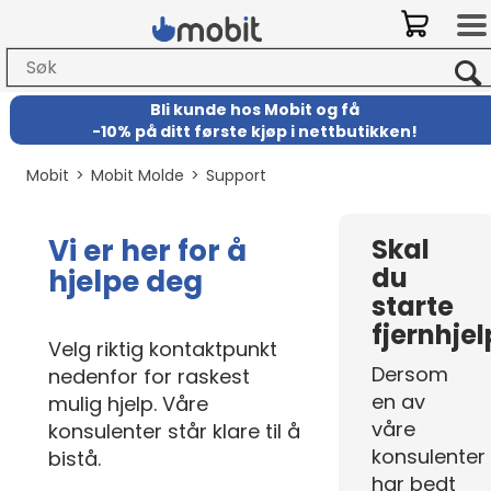
Bli kunde hos Mobit
og
få
-
10% på ditt første kjøp i nettbutikken!
Mobit
>
Mobit Molde
>
Support
Vi er her for å
Skal
du
hjelpe deg
starte
fjernhjel
Velg riktig kontaktpunkt
Dersom
nedenfor for raskest
en av
mulig hjelp. Våre
våre
konsulenter står klare til å
konsulenter
bistå.
har bedt