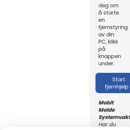
deg om
å starte
en
fjernstyring
av din
PC, klikk
på
knappen
under.
Start
fjernhjelp
Mobit
Molde
Systemvak
Har du