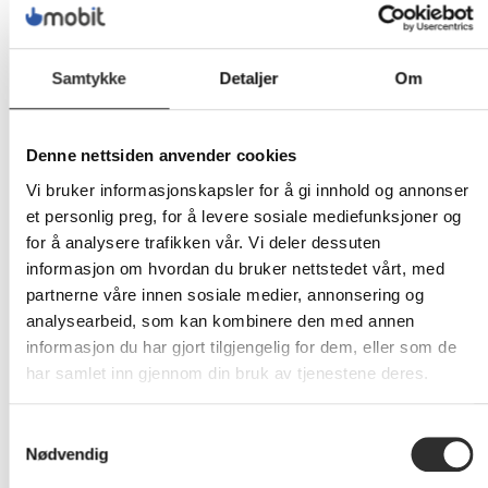
Mobit
Molde
Systemvakt
Samtykke
Detaljer
Om
kan du
opprette
en
Denne nettsiden anvender cookies
supportsak
Vi bruker informasjonskapsler for å gi innhold og annonser
direkte
et personlig preg, for å levere sosiale mediefunksjoner og
fra PC-
for å analysere trafikken vår. Vi deler dessuten
en din
informasjon om hvordan du bruker nettstedet vårt, med
ved å
partnerne våre innen sosiale medier, annonsering og
høyreklikke
analysearbeid, som kan kombinere den med annen
på
informasjon du har gjort tilgjengelig for dem, eller som de
ikonet
har samlet inn gjennom din bruk av tjenestene deres.
nederst
ved
Samtykkevalg
klokken.
Nødvendig