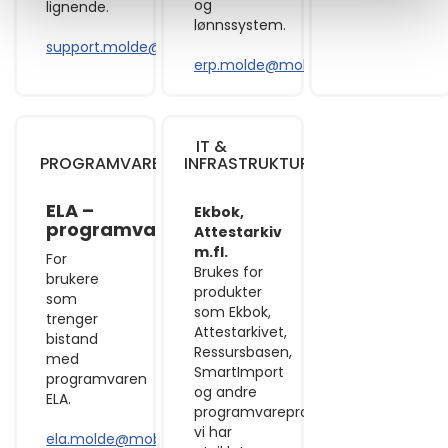
og
lignende.
lønnssystem.
support.molde@mobit.no
erp.molde@mobit.no
IT &
PROGRAMVARE
INFRASTRUKTUR
ELA –
Ekbok,
programvarestøtte
Attestarkiv
m.fl.
For
Brukes for
brukere
produkter
som
som Ekbok,
trenger
Attestarkivet,
bistand
Ressursbasen,
med
SmartImport
programvaren
og andre
ELA.
programvareprodukter
vi har
ela.molde@mobit.no